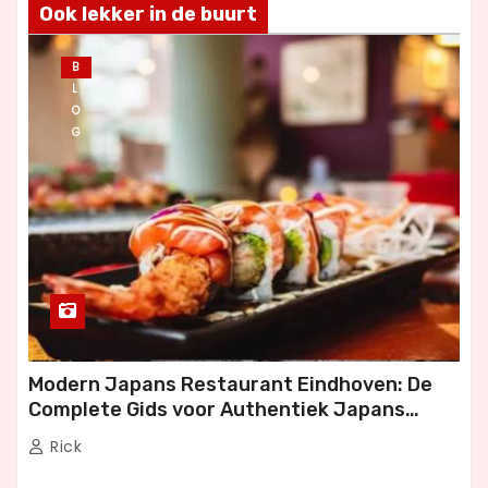
Ook lekker in de buurt
B
L
O
G
Modern Japans Restaurant Eindhoven: De
Complete Gids voor Authentiek Japans
Dineren
Rick