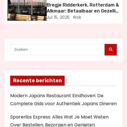
t
Bregje Ridderkerk, Rotterdam &
Alkmaar: Betaalbaar en Gezellig
i
Uit Eten
Jul 15, 2025
Rick
e
Recente berichten
Modern Japans Restaurant Eindhoven: De
Complete Gids voor Authentiek Japans Dineren
Spareribs Express: Alles Wat Je Moet Weten
Over Bestellen, Bezorgen en Genieten