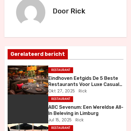
r
Door
Rick
i
c
h
t
Gerelateerd bericht
n
RESTAURANT
a
Eindhoven Eetgids De 5 Beste
Restaurants Voor Luxe Casual
v
en Bijzondere Momenten
Okt 27, 2025
Rick
i
RESTAURANT
ABC Sevenum: Een Wereldse All-
g
In Beleving in Limburg
Jul 15, 2025
Rick
a
RESTAURANT