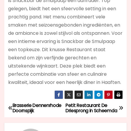
is Snackbar de Smulpaap een aanrader. Top
gelegen, biedt het een sfeervolle setting in een
prachtig pand. Het menu combineert vele
smaken met seizoensgebonden ingrediënten, en
de ambiance is zowel stijlvol als ontspannen. Voor
een intieme ervaring is Snackbar de Smulpaap
een topkeuze. Dit knusse Restaurant staat
bekend om zijn verfijnde gerechten en
uitstekende wijnkaart. Deze plek biedt een
perfecte combinatie van sfeer en culinaire
kwaliteit, ideaal voor een heerlijk diner in Haaften.
Brasserie Dennenrhode
Petit Restaurant De
B
Doornspijk
Driesprong in Scheemda
e