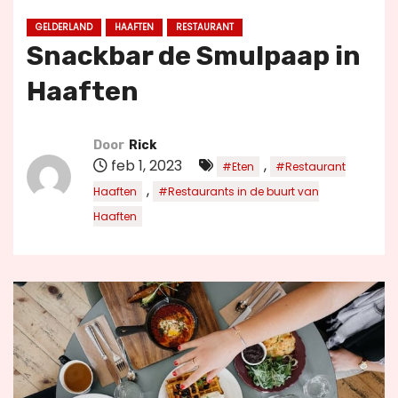
u
GELDERLAND
HAAFTEN
RESTAURANT
d
Snackbar de Smulpaap in
Haaften
Door
Rick
feb 1, 2023
,
#Eten
#Restaurant
,
Haaften
#Restaurants in de buurt van
Haaften