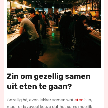
Zin om gezellig samen
uit eten te gaan?
Gezellig hè, even lekker samen wat
eten
? Ja,
maar er is zoveel keuze dat het soms moeilijk