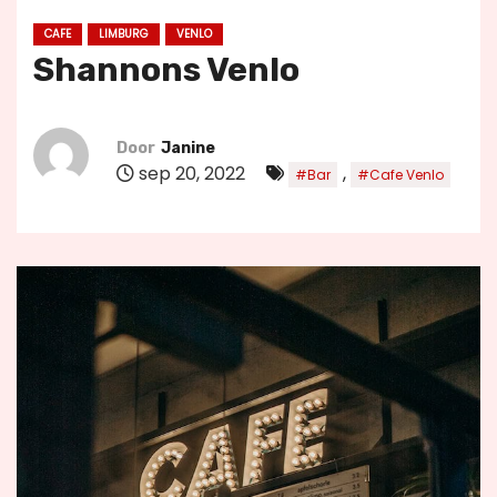
u
CAFE
LIMBURG
VENLO
d
Shannons Venlo
Door
Janine
sep 20, 2022
,
#Bar
#Cafe Venlo