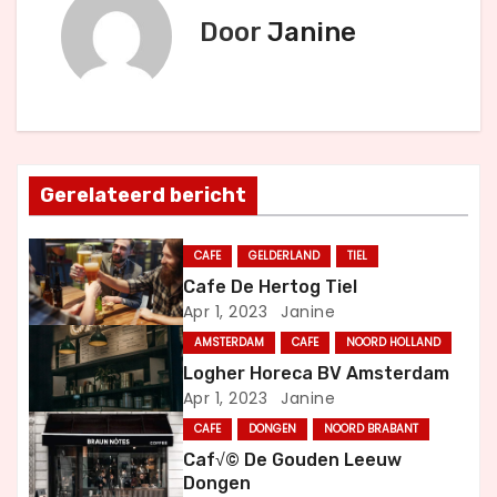
Door
Janine
i
c
h
t
Gerelateerd bericht
n
CAFE
GELDERLAND
TIEL
a
Cafe De Hertog Tiel
Apr 1, 2023
Janine
v
AMSTERDAM
CAFE
NOORD HOLLAND
i
Logher Horeca BV Amsterdam
Apr 1, 2023
Janine
g
CAFE
DONGEN
NOORD BRABANT
a
Caf√© De Gouden Leeuw
Dongen