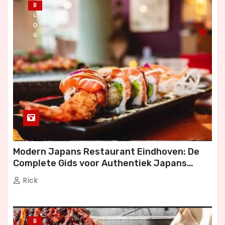
B
L
O
G
Modern Japans Restaurant Eindhoven: De
Complete Gids voor Authentiek Japans
Dineren
Rick
B