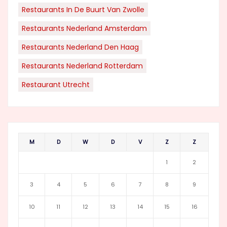
Restaurants In De Buurt Van Zwolle
Restaurants Nederland Amsterdam
Restaurants Nederland Den Haag
Restaurants Nederland Rotterdam
Restaurant Utrecht
M
D
W
D
V
Z
Z
1
2
3
4
5
6
7
8
9
10
11
12
13
14
15
16