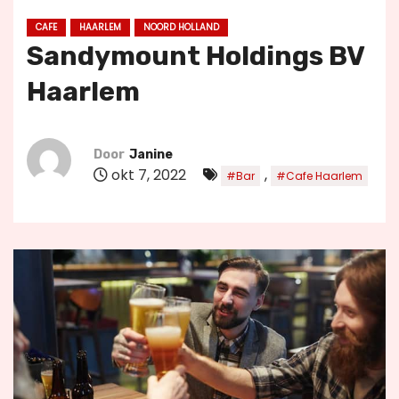
u
CAFE
HAARLEM
NOORD HOLLAND
d
Sandymount Holdings BV
Haarlem
Door
Janine
okt 7, 2022
,
#Bar
#Cafe Haarlem