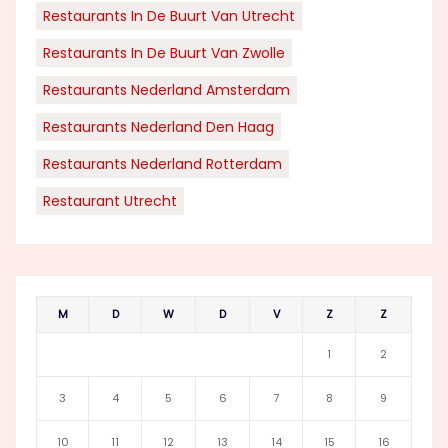
Restaurants In De Buurt Van Utrecht
Restaurants In De Buurt Van Zwolle
Restaurants Nederland Amsterdam
Restaurants Nederland Den Haag
Restaurants Nederland Rotterdam
Restaurant Utrecht
M
D
W
D
V
Z
Z
1
2
3
4
5
6
7
8
9
10
11
12
13
14
15
16