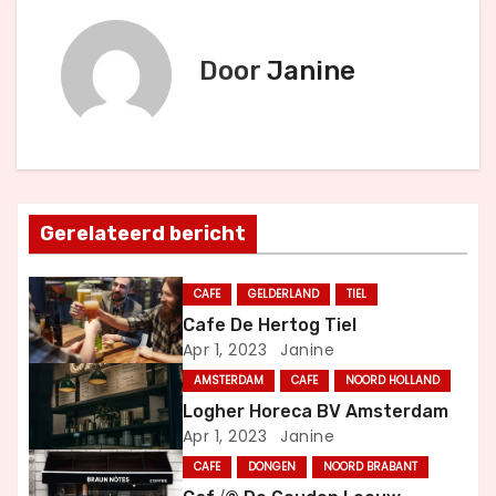
r
Door
Janine
i
c
h
t
Gerelateerd bericht
n
CAFE
GELDERLAND
TIEL
a
Cafe De Hertog Tiel
Apr 1, 2023
Janine
v
AMSTERDAM
CAFE
NOORD HOLLAND
i
Logher Horeca BV Amsterdam
Apr 1, 2023
Janine
g
CAFE
DONGEN
NOORD BRABANT