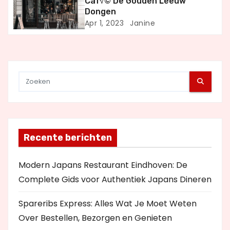
a
Caf√© De Gouden Leeuw
Dongen
t
Apr 1, 2023
Janine
i
e
Recente berichten
Modern Japans Restaurant Eindhoven: De
Complete Gids voor Authentiek Japans Dineren
Spareribs Express: Alles Wat Je Moet Weten
Over Bestellen, Bezorgen en Genieten