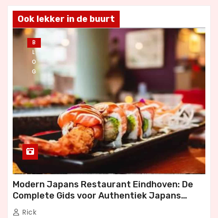
Ook lekker in de buurt
B
L
O
G
Modern Japans Restaurant Eindhoven: De
Complete Gids voor Authentiek Japans
Dineren
Rick