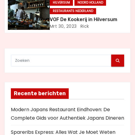
HILVERSUM
NOORD HOLLAND
a
RESTAURANTS NEDERLAND
t
VOF De Kookerij in Hilversum
Mrt 30, 2023
Rick
i
e
Recente berichten
Modern Japans Restaurant Eindhoven: De
Complete Gids voor Authentiek Japans Dineren
Spareribs Express: Alles Wat Je Moet Weten