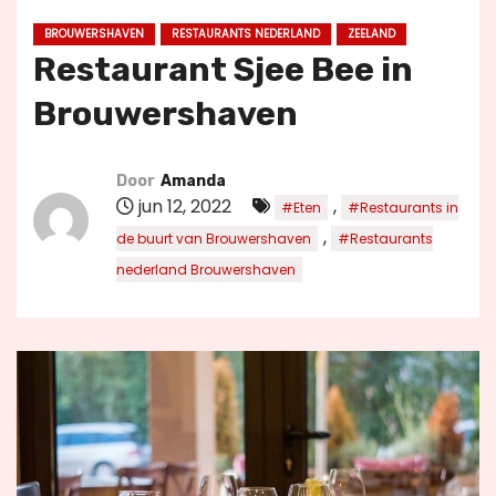
u
BROUWERSHAVEN
RESTAURANTS NEDERLAND
ZEELAND
d
Restaurant Sjee Bee in
Brouwershaven
Door
Amanda
jun 12, 2022
,
#Eten
#Restaurants in
,
de buurt van Brouwershaven
#Restaurants
nederland Brouwershaven