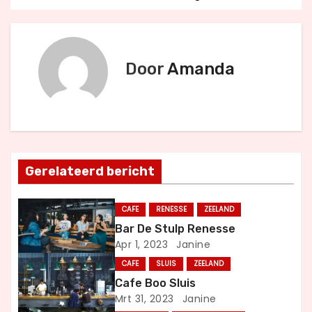
e
r
i
Door
Amanda
c
h
t
Gerelateerd bericht
n
a
CAFE
RENESSE
ZEELAND
Bar De Stulp Renesse
v
Apr 1, 2023
Janine
i
CAFE
SLUIS
ZEELAND
Cafe Boo Sluis
g
Mrt 31, 2023
Janine