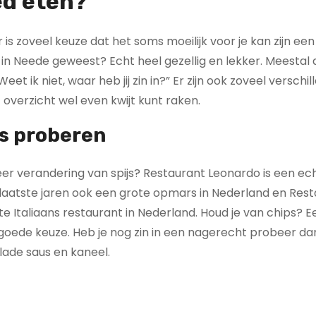
ed eten?
is zoveel keuze dat het soms moeilijk voor je kan zijn een
in Neede geweest? Echt heel gezellig en lekker. Meestal al
t ik niet, waar heb jij zin in?” Er zijn ook zoveel verschi
overzicht wel even kwijt kunt raken.
rs proberen
keer verandering van spijs? Restaurant Leonardo is een ec
 laatste jaren ook een grote opmars in Nederland en Res
 Italiaans restaurant in Nederland. Houd je van chips? E
r goede keuze. Heb je nog zin in een nagerecht probeer d
lade saus en kaneel.