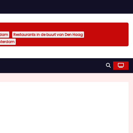
rdam
Restaurants in de buurt van Den Haag
sterdam