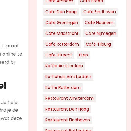
Cafe Arnhem
Cafe Breda
Cafe Den Haag
Cafe Eindhoven
Cafe Groningen
Cafe Haarlem
Cafe Maastricht
Cafe Nijmegen
Cafe Rotterdam
Cafe Tilburg
estaurant
 online te
Cafe Utrecht
Eten
erd bij
Koffie Amsterdam
Koffiehuis Amsterdam
e!
Koffie Rotterdam
Restaurant Amsterdam
 de hele
Restaurant Den Haag
ra je de
n wat deze
Restaurant Eindhoven
Restaurant Rotterdam