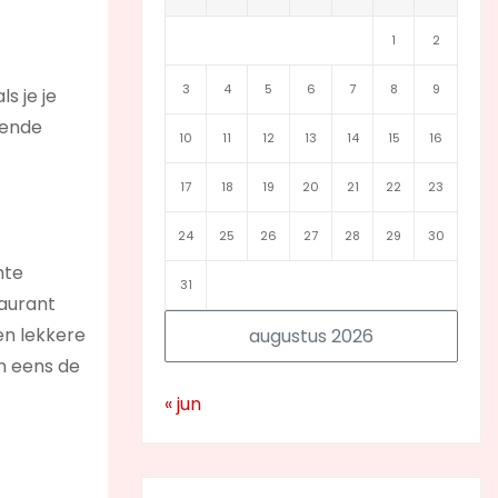
1
2
3
4
5
6
7
8
9
s je je
llende
10
11
12
13
14
15
16
17
18
19
20
21
22
23
24
25
26
27
28
29
30
hte
31
taurant
en lekkere
augustus 2026
an eens de
« jun