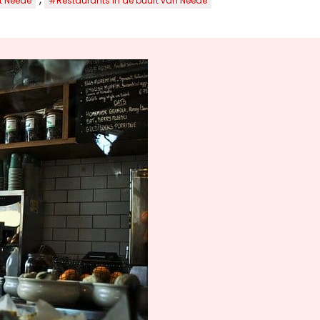
t Neede
#Restaurants in de buurt van Neede