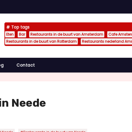
Top tags
Eten
Bar
Restaurants in de buurt van Amsterdam
Cafe Amste
Restaurants in de buurt van Rotterdam
Restaurants nederland Am
og
Contact
in Neede
,