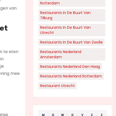
r
Rotterdam
ngen van
Restaurants In De Buurt Van
Tilburg
Het
Restaurants In De Buurt Van
Utrecht
Restaurants In De Buurt Van Zwolle
n te eten
Restaurants Nederland
Amsterdam
in
je
Restaurants Nederland Den Haag
kening mee
Restaurants Nederland Rotterdam
Restaurant Utrecht
aanse
M
D
W
D
V
Z
Z