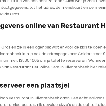
s is. Fluitje van een cent zo toch? Alles wat je zoekt ove
contactgegevens, tot het adres, de menukaart en de meni
Wilde Gras.
egevens online van Restaurant 
ras en zie in een ogenblik wat er voor de kids te doen e
ilvarenbeek kun je ook de adresgegevens: Gelderstraat 9 
onnummer: 135054005 om je tafel te reserveren. Wanneer 
ok van Restaurant Het Wilde Gras in Hilvarenbeek hier re
eserveer een plaatsje!
aliaan Restaurant in Hilvarenbeek gaan. Een echt Italiaans
ere romige pasta’s, rijk gevulde pizza’s en de echte Itali