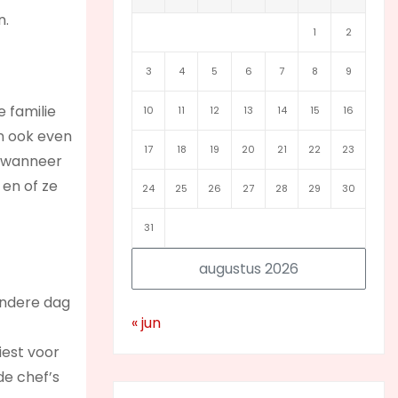
n.
1
2
3
4
5
6
7
8
9
e familie
10
11
12
13
14
15
16
an ook even
17
18
19
20
21
22
23
f wanneer
 en of ze
24
25
26
27
28
29
30
31
augustus 2026
andere dag
« jun
iest voor
de chef’s