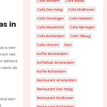
Cafe Arnhem
Cafe Breda
Cafe Den Haag
Cafe Eindhoven
Cafe Groningen
Cafe Haarlem
as in
Cafe Maastricht
Cafe Nijmegen
Cafe Rotterdam
Cafe Tilburg
Cafe Utrecht
Eten
as is een
Koffie Amsterdam
urant Het
en lekkere
Koffiehuis Amsterdam
an eens de
Koffie Rotterdam
Restaurant Amsterdam
Restaurant Den Haag
Restaurant Eindhoven
hand een
t
Restaurant Rotterdam