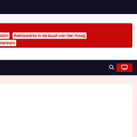
rdam
Restaurants in de buurt van Den Haag
sterdam