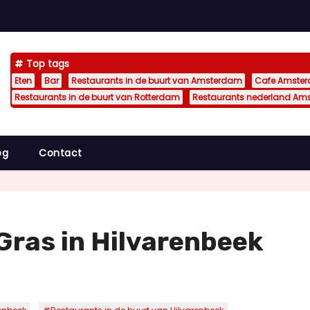
Top tags
Eten
Bar
Restaurants in de buurt van Amsterdam
Cafe Amste
Restaurants in de buurt van Rotterdam
Restaurants nederland Am
og
Contact
Gras in Hilvarenbeek
,