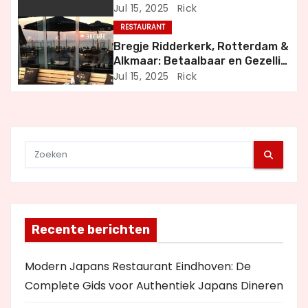
Jul 15, 2025
Rick
a
RESTAURANT
t
Bregje Ridderkerk, Rotterdam &
Alkmaar: Betaalbaar en Gezellig
i
Uit Eten
Jul 15, 2025
Rick
e
Recente berichten
Modern Japans Restaurant Eindhoven: De
Complete Gids voor Authentiek Japans Dineren