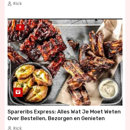
Dineren
Rick
B
L
O
G
Spareribs Express: Alles Wat Je Moet Weten
Over Bestellen, Bezorgen en Genieten
Rick