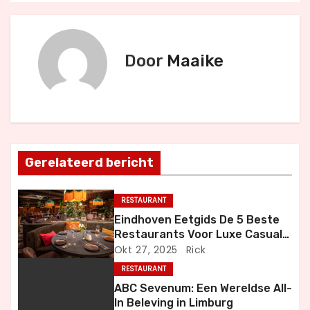
e
r
Door
Maaike
i
c
h
t
Gerelateerd bericht
n
RESTAURANT
a
Eindhoven Eetgids De 5 Beste
Restaurants Voor Luxe Casual
v
en Bijzondere Momenten
Okt 27, 2025
Rick
i
RESTAURANT
ABC Sevenum: Een Wereldse All-
g
In Beleving in Limburg