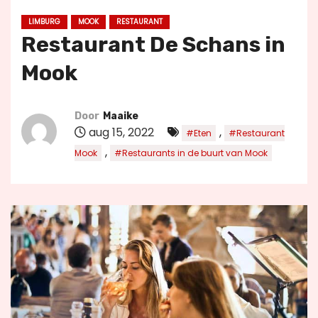
u
LIMBURG
MOOK
RESTAURANT
d
Restaurant De Schans in
Mook
Door
Maaike
aug 15, 2022
,
#Eten
#Restaurant
,
Mook
#Restaurants in de buurt van Mook