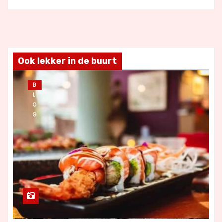
Ook lekker in de buurt
B
L
O
G