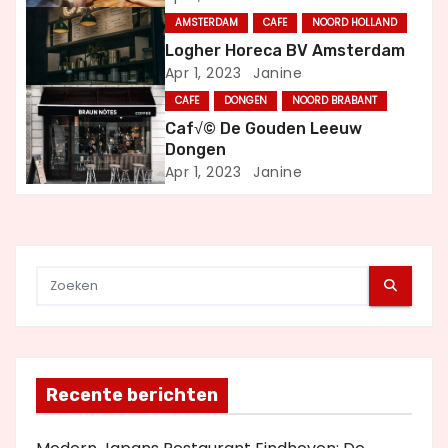
v
AMSTERDAM
CAFE
NOORD HOLLAND
Logher Horeca BV Amsterdam
i
Apr 1, 2023
Janine
g
CAFE
DONGEN
NOORD BRABANT
Caf√© De Gouden Leeuw
a
Dongen
Apr 1, 2023
Janine
t
i
e
Recente berichten