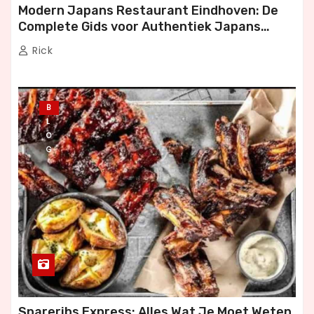
Modern Japans Restaurant Eindhoven: De
Complete Gids voor Authentiek Japans
Dineren
Rick
B
L
O
G
Spareribs Express: Alles Wat Je Moet Weten