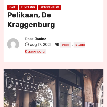
u
CAFE
FLEVOLAND
KRAGGENBURG
d
Pelikaan, De
Kraggenburg
Door
Janine
aug 17, 2021
,
#Bar
#Cafe
Kraggenburg