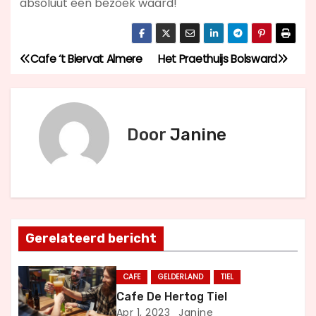
absoluut een bezoek waard!
Cafe ‘t Biervat Almere
Het Praethuijs Bolsward
B
e
r
Door
Janine
i
c
h
Gerelateerd bericht
t
n
CAFE
GELDERLAND
TIEL
Cafe De Hertog Tiel
a
Apr 1, 2023
Janine