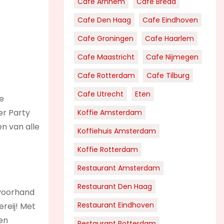
Cafe Arnhem
Cafe Breda
Cafe Den Haag
Cafe Eindhoven
Cafe Groningen
Cafe Haarlem
Cafe Maastricht
Cafe Nijmegen
Cafe Rotterdam
Cafe Tilburg
Cafe Utrecht
Eten
te
er Party
Koffie Amsterdam
n van alle
Koffiehuis Amsterdam
Koffie Rotterdam
Restaurant Amsterdam
Restaurant Den Haag
 voorhand
Restaurant Eindhoven
ereij! Met
ven
Restaurant Rotterdam