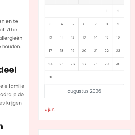
1
2
en en te
3
4
5
6
7
8
9
at 70 in
allergieën
10
11
12
13
14
15
16
e houden.
17
18
19
20
21
22
23
24
25
26
27
28
29
30
dee!
31
ele familie
augustus 2026
odra je de
es krijgen
« jun
n