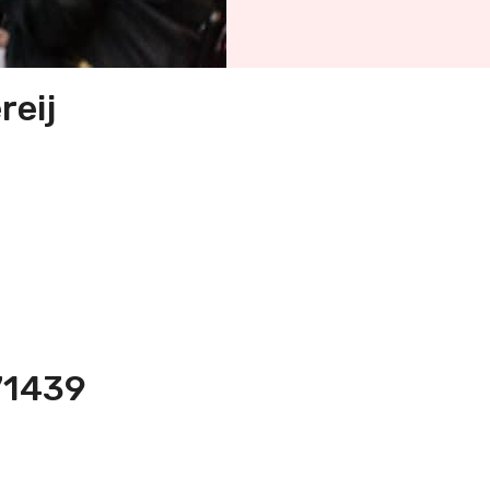
reij
71439