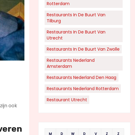
Rotterdam
Restaurants In De Buurt Van
Tilburg
Restaurants In De Buurt Van
Utrecht
Restaurants In De Buurt Van Zwolle
Restaurants Nederland
Amsterdam
Restaurants Nederland Den Haag
Restaurants Nederland Rotterdam
Restaurant Utrecht
zijn ook
veren
M
D
W
D
V
Z
Z