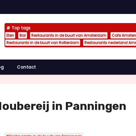
Top tags
Eten
Bar
Restaurants in de buurt van Amsterdam
Cafe Amste
Restaurants in de buurt van Rotterdam
Restaurants nederland Am
og
Contact
oubereij in Panningen
,