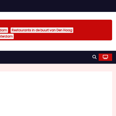
rdam
Restaurants in de buurt van Den Haag
sterdam