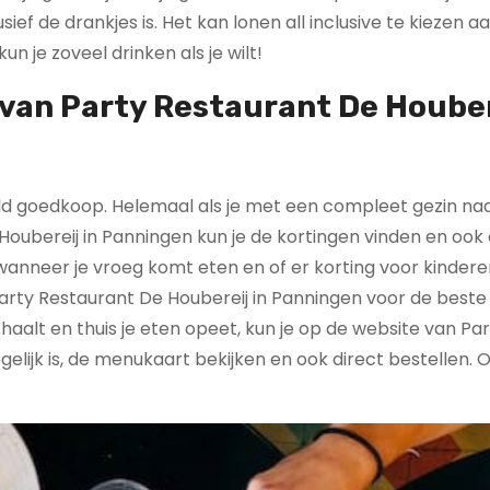
lusief de drankjes is. Het kan lonen all inclusive te kiezen 
un je zoveel drinken als je wilt!
 van Party Restaurant De Houber
paald goedkoop. Helemaal als je met een compleet gezin na
Houbereij in Panningen kun je de kortingen vinden en ook 
anneer je vroeg komt eten en of er korting voor kinderen 
arty Restaurant De Houbereij in Panningen voor de beste
fhaalt en thuis je eten opeet, kun je op de website van Pa
gelijk is, de menukaart bekijken en ook direct bestellen. 