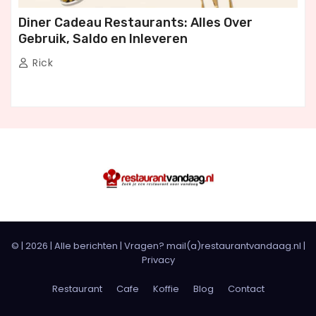
Diner Cadeau Restaurants: Alles Over
Gebruik, Saldo en Inleveren
Rick
© |
2026
|
Alle berichten
| Vragen? mail(a)restaurantvandaag.nl |
Privacy
Restaurant
Cafe
Koffie
Blog
Contact