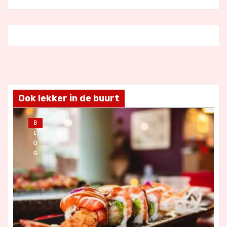
Ook lekker in de buurt
B
L
O
G