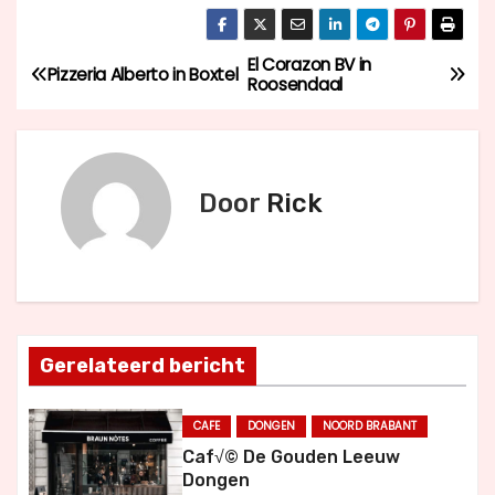
El Corazon BV in
B
Pizzeria Alberto in Boxtel
Roosendaal
e
r
Door
Rick
i
c
h
t
Gerelateerd bericht
n
CAFE
DONGEN
NOORD BRABANT
a
Caf√© De Gouden Leeuw
Dongen
v