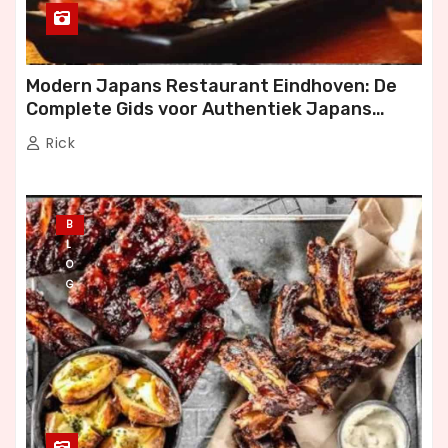
Modern Japans Restaurant Eindhoven: De
Complete Gids voor Authentiek Japans
Dineren
Rick
B
L
O
G