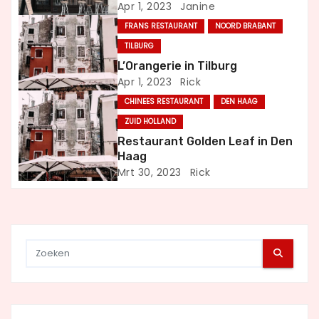
Apr 1, 2023
Janine
i
FRANS RESTAURANT
NOORD BRABANT
TILBURG
g
L’Orangerie in Tilburg
Apr 1, 2023
Rick
a
CHINEES RESTAURANT
DEN HAAG
t
ZUID HOLLAND
Restaurant Golden Leaf in Den
i
Haag
Mrt 30, 2023
Rick
e