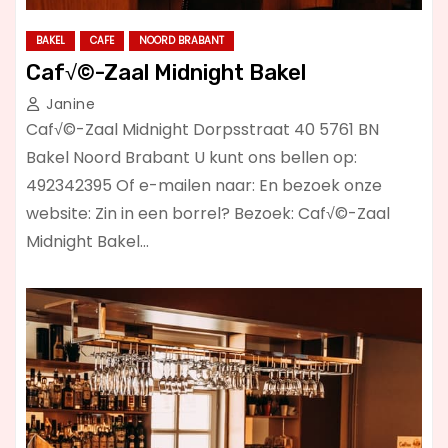
BAKEL
CAFE
NOORD BRABANT
Caf√©-Zaal Midnight Bakel
Janine
Caf√©-Zaal Midnight Dorpsstraat 40 5761 BN
Bakel Noord Brabant U kunt ons bellen op:
492342395 Of e-mailen naar: En bezoek onze
website: Zin in een borrel? Bezoek: Caf√©-Zaal
Midnight Bakel…