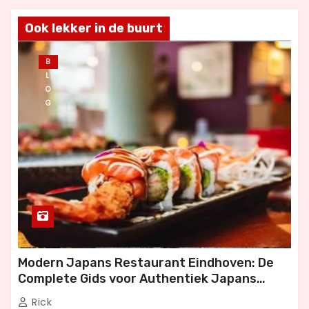
Ook lekker in de buurt
B
L
O
G
Modern Japans Restaurant Eindhoven: De
Complete Gids voor Authentiek Japans
Dineren
Rick