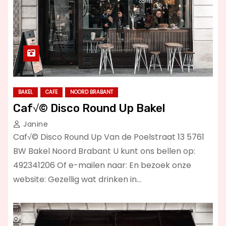
BAKEL
CAFE
NOORD BRABANT
Caf√© Disco Round Up Bakel
Janine
Caf√© Disco Round Up Van de Poelstraat 13 5761
BW Bakel Noord Brabant U kunt ons bellen op:
492341206 Of e-mailen naar: En bezoek onze
website: Gezellig wat drinken in…