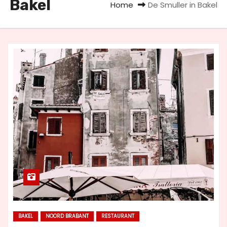
Bakel
Home
De Smuller in Bakel
u
d
BAKEL
NOORD BRABANT
RESTAURANT