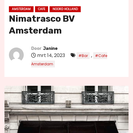
u
AMSTERDAM
CAFE
NOORD HOLLAND
d
Nimatrasco BV
Amsterdam
Door
Janine
mrt 14, 2023
,
#Bar
#Cafe
Amsterdam