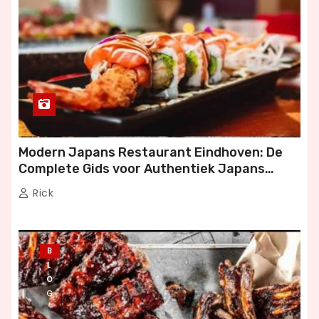
Modern Japans Restaurant Eindhoven: De
Complete Gids voor Authentiek Japans
Dineren
Rick
B
L
O
G