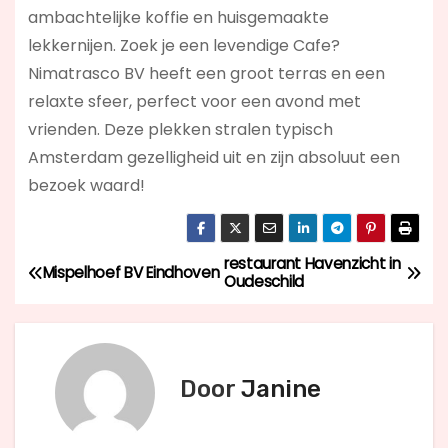
ambachtelijke koffie en huisgemaakte
lekkernijen. Zoek je een levendige Cafe?
Nimatrasco BV
heeft een groot terras en een
relaxte sfeer, perfect voor een avond met
vrienden. Deze plekken stralen typisch
Amsterdam gezelligheid uit en zijn absoluut een
bezoek waard!
restaurant Havenzicht in
B
Mispelhoef BV Eindhoven
Oudeschild
e
r
Door
Janine
i
c