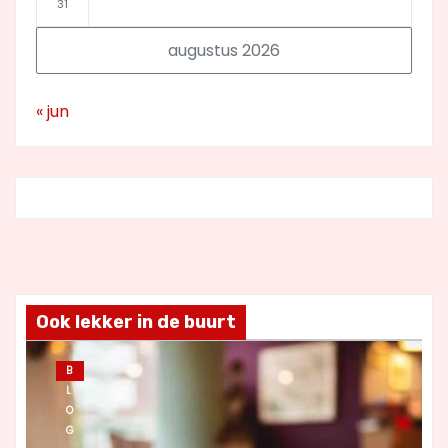
31
augustus 2026
« jun
Ook lekker in de buurt
B
L
O
G