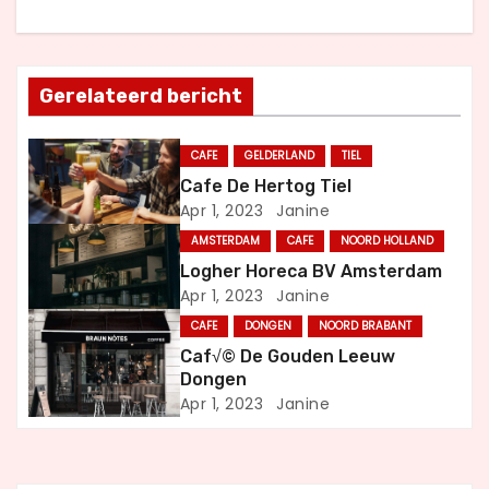
h
t
Gerelateerd bericht
n
CAFE
GELDERLAND
TIEL
a
Cafe De Hertog Tiel
Apr 1, 2023
Janine
v
AMSTERDAM
CAFE
NOORD HOLLAND
i
Logher Horeca BV Amsterdam
Apr 1, 2023
Janine
g
CAFE
DONGEN
NOORD BRABANT
a
Caf√© De Gouden Leeuw
Dongen
t
Apr 1, 2023
Janine
i