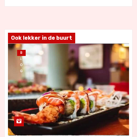
Ook lekker in de buurt
B
L
O
G