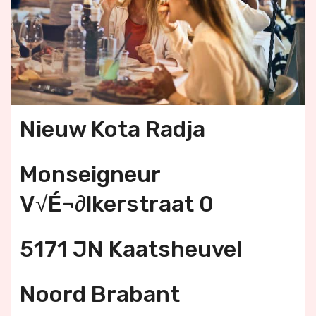
Nieuw Kota Radja
Monseigneur
V√É¬∂lkerstraat 0
5171 JN Kaatsheuvel
Noord Brabant