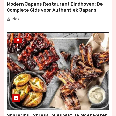
Modern Japans Restaurant Eindhoven: De
Complete Gids voor Authentiek Japans
Dineren
Rick
B
L
O
G
Spareribs Express: Alles Wat Je Moet Weten