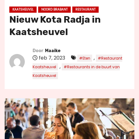
u
KAATSHEUVEL
NOORD BRABANT
RESTAURANT
d
Nieuw Kota Radja in
Kaatsheuvel
Door
Maaike
feb 7, 2023
,
#Eten
#Restaurant
,
Kaatsheuvel
#Restaurants in de buurt van
Kaatsheuvel