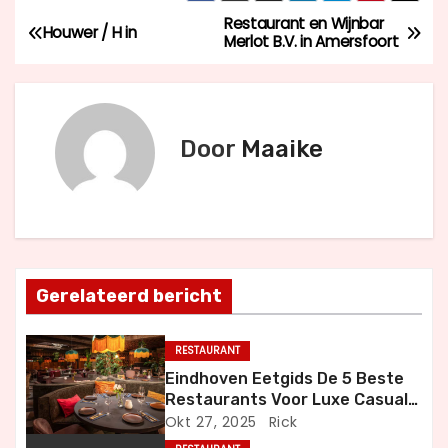
Restaurant en Wijnbar
B
Houwer / H in
Merlot B.V. in Amersfoort
e
r
Door
Maaike
i
c
h
t
Gerelateerd bericht
n
RESTAURANT
a
Eindhoven Eetgids De 5 Beste
Restaurants Voor Luxe Casual
v
en Bijzondere Momenten
Okt 27, 2025
Rick