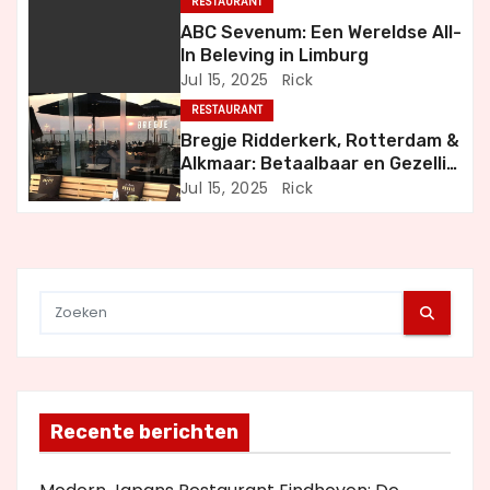
i
RESTAURANT
ABC Sevenum: Een Wereldse All-
g
In Beleving in Limburg
Jul 15, 2025
Rick
a
RESTAURANT
t
Bregje Ridderkerk, Rotterdam &
Alkmaar: Betaalbaar en Gezellig
i
Uit Eten
Jul 15, 2025
Rick
e
Recente berichten