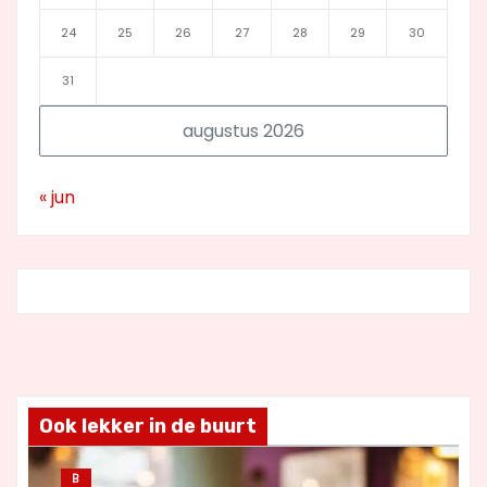
24
25
26
27
28
29
30
31
augustus 2026
« jun
Ook lekker in de buurt
B