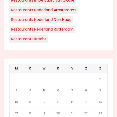
Restaurants In De Buurt Van Zwolle
Restaurants Nederland Amsterdam
Restaurants Nederland Den Haag
Restaurants Nederland Rotterdam
Restaurant Utrecht
M
D
W
D
V
Z
Z
1
2
3
4
5
6
7
8
9
10
11
12
13
14
15
16
17
18
19
20
21
22
23