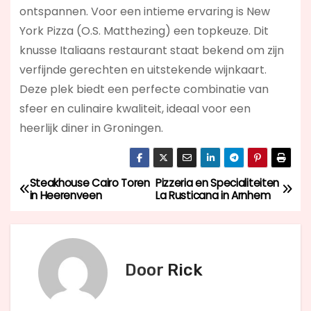
ontspannen. Voor een intieme ervaring is New
York Pizza (O.S. Matthezing) een topkeuze. Dit
knusse Italiaans restaurant staat bekend om zijn
verfijnde gerechten en uitstekende wijnkaart.
Deze plek biedt een perfecte combinatie van
sfeer en culinaire kwaliteit, ideaal voor een
heerlijk diner in Groningen.
Steakhouse Cairo Toren
Pizzeria en Specialiteiten
B
in Heerenveen
La Rusticana in Arnhem
e
r
Door
Rick
i
c