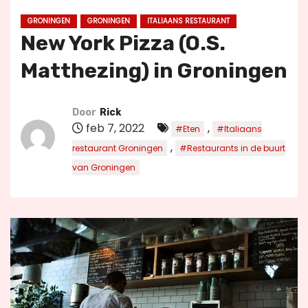
u
GRONINGEN
GRONINGEN
ITALIAANS RESTAURANT
d
New York Pizza (O.S.
Matthezing) in Groningen
Door
Rick
feb 7, 2022
,
#Eten
#Italiaans
,
restaurant Groningen
#Restaurants in de buurt
van Groningen