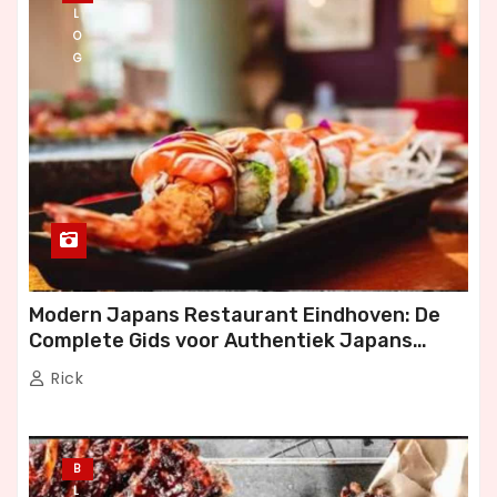
L
O
G
Modern Japans Restaurant Eindhoven: De
Complete Gids voor Authentiek Japans
Dineren
Rick
B
L