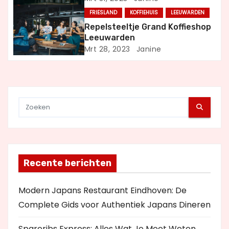
g
FRIESLAND
KOFFIEHUIS
LEEUWARDEN
a
Repelsteeltje Grand Koffieshop
Leeuwarden
t
Mrt 28, 2023
Janine
i
e
Recente berichten
Modern Japans Restaurant Eindhoven: De
Complete Gids voor Authentiek Japans Dineren
Spareribs Express: Alles Wat Je Moet Weten