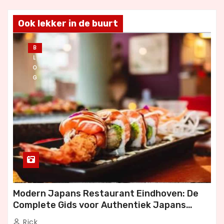
Ook lekker in de buurt
B
L
O
G
Modern Japans Restaurant Eindhoven: De
Complete Gids voor Authentiek Japans
Dineren
Rick