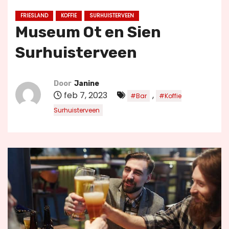
u
FRIESLAND
KOFFIE
SURHUISTERVEEN
d
Museum Ot en Sien
Surhuisterveen
Door
Janine
feb 7, 2023
,
#Bar
#Koffie
Surhuisterveen