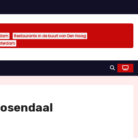
rdam
Restaurants in de buurt van Den Haag
sterdam
oosendaal