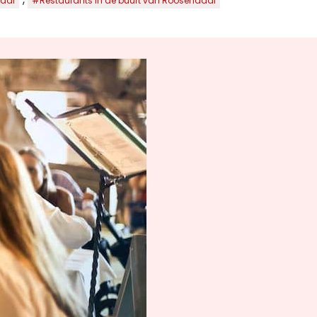
aal
#Restaurants in de buurt van Roosendaal