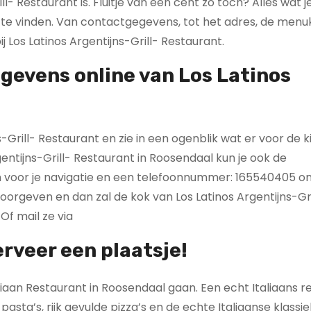
l- Restaurant is. Fluitje van een cent zo toch? Alles wat j
ne te vinden. Van contactgegevens, tot het adres, de men
 Los Latinos Argentijns-Grill- Restaurant.
gevens online van Los Latinos
Grill- Restaurant en zie in een ogenblik wat er voor de k
entijns-Grill- Restaurant in Roosendaal kun je ook de
 voor je navigatie en een telefoonnummer: 165540405 om
doorgeven en dan zal de kok van Los Latinos Argentijns-Gri
Of mail ze via
erveer een plaatsje!
aliaan Restaurant in Roosendaal gaan. Een echt Italiaans r
asta’s, rijk gevulde pizza’s en de echte Italiaanse klassie