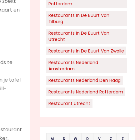
e zoekt
Rotterdam
ukaart en
Restaurants In De Buurt Van
Tilburg
Restaurants In De Buurt Van
Utrecht
Restaurants In De Buurt Van Zwolle
ids te
Restaurants Nederland
Amsterdam
 je tafel
Restaurants Nederland Den Haag
ll-
Restaurants Nederland Rotterdam
Restaurant Utrecht
estaurant
ker,
M
D
W
D
V
Z
Z