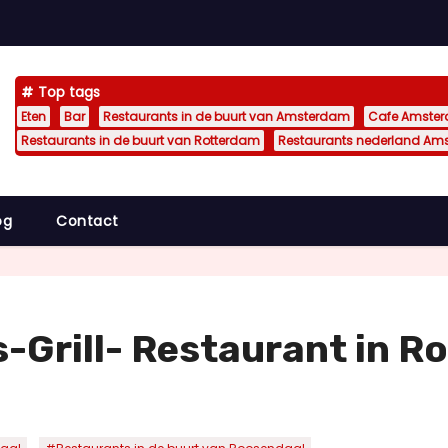
Top tags
Eten
Bar
Restaurants in de buurt van Amsterdam
Cafe Amste
Restaurants in de buurt van Rotterdam
Restaurants nederland Am
og
Contact
s-Grill- Restaurant in R
,