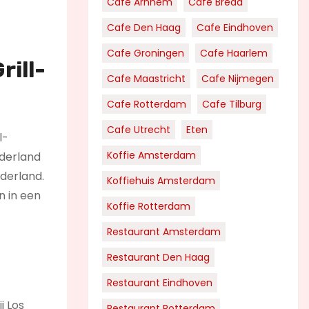
Cafe Arnhem
Cafe Breda
Cafe Den Haag
Cafe Eindhoven
Cafe Groningen
Cafe Haarlem
rill-
Cafe Maastricht
Cafe Nijmegen
Cafe Rotterdam
Cafe Tilburg
Cafe Utrecht
Eten
l-
Koffie Amsterdam
ederland
ederland.
Koffiehuis Amsterdam
n in een
Koffie Rotterdam
Restaurant Amsterdam
Restaurant Den Haag
Restaurant Eindhoven
j Los
Restaurant Rotterdam