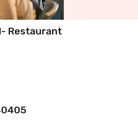
ll- Restaurant
540405