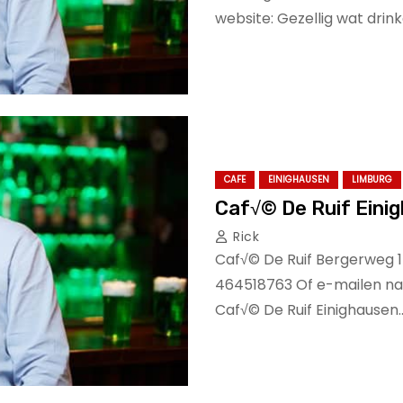
website: Gezellig wat drink
CAFE
EINIGHAUSEN
LIMBURG
Caf√© De Ruif Eini
Rick
Caf√© De Ruif Bergerweg 1
464518763 Of e-mailen naa
Caf√© De Ruif Einighausen