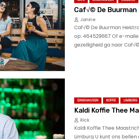
Caf√© De Buurman 
Janine
Caf√© De Buurman Heistraa
op: 464529667 Of e-mailen
gezelligheid ga naar Caf√
EINIGHAUSEN
KOFFIE
LIMBURG
Kaldi Koffi
Rick
Kaldi Koffie Thee Maastric
Limburg U kunt ons bellen