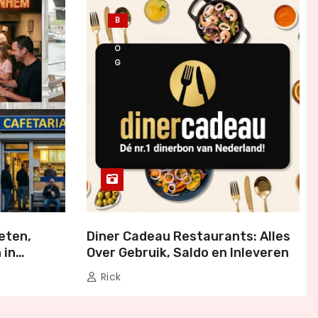
B
L
O
G
eten,
Diner Cadeau Restaurants: Alles
 in
Over Gebruik, Saldo en Inleveren
Rick