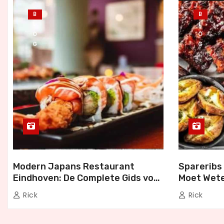
B
B
L
L
O
O
G
G
Modern Japans Restaurant
Spareribs 
Eindhoven: De Complete Gids voor
Moet Wete
Authentiek Japans Dineren
Bezorgen 
Rick
Rick