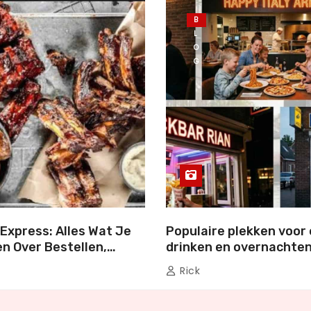
B
L
O
G
Express: Alles Wat Je
Populaire plekken voor 
n Over Bestellen,
drinken en overnachten
en Genieten
Nederland
Rick