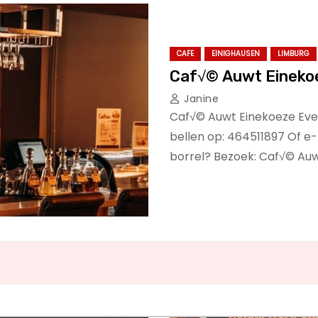
CAFE
EINIGHAUSEN
LIMBURG
Caf√© Auwt Eineko
Janine
Caf√© Auwt Einekoeze Ever
bellen op: 464511897 Of e-
borrel? Bezoek: Caf√© Au