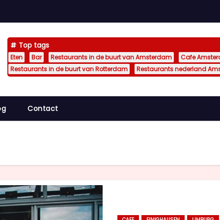
Top tags
Eten
Bar
Restaurants in de buurt van Amsterdam
Cafe Amste
Restaurants in de buurt van Rotterdam
Restaurants nederland Am
og
Contact
CAFE
EINIGHAUSEN
LIMBURG