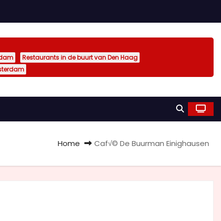
rdam
Restaurants in de buurt van Den Haag
sterdam
Home
Caf√© De Buurman Einighausen