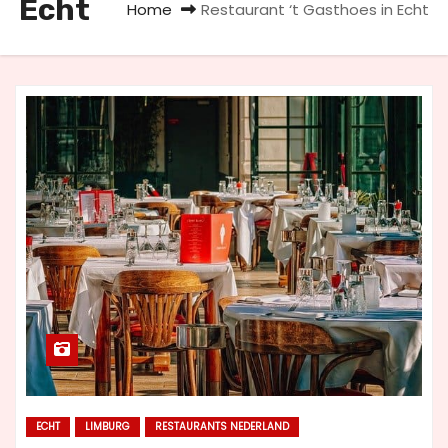
Echt
Home
Restaurant ‘t Gasthoes in Echt
u
d
ECHT
LIMBURG
RESTAURANTS NEDERLAND