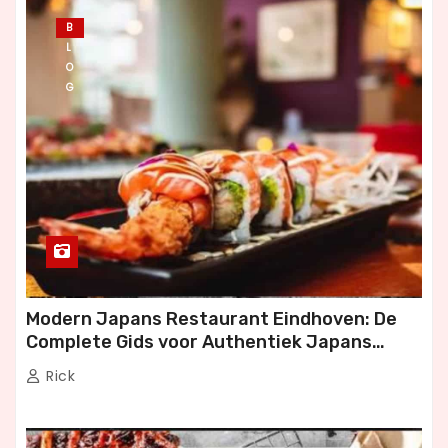
c
B
L
h
O
G
t
e
n
p
a
g
Modern Japans Restaurant Eindhoven: De
Complete Gids voor Authentiek Japans
i
Dineren
Rick
n
e