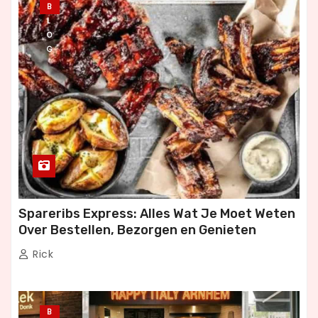
B
r
L
O
i
G
n
g
Spareribs Express: Alles Wat Je Moet Weten
Over Bestellen, Bezorgen en Genieten
Rick
B