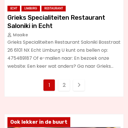
ECHT
LIMBURG
RESTAURANT
Grieks Specialiteiten Restaurant
Saloniki in Echt
Maaike
Grieks Specialiteiten Restaurant Saloniki Bosstraat
26 6101 NX Echt Limburg U kunt ons bellen op:
475489187 Of e-mailen naar: En bezoek onze
website: Een keer wat anders? Ga naar Grieks…
B
1
2
e
r
i
Ook lekker in de buurt