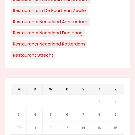
Restaurants In De Buurt Van Zwolle
Restaurants Nederland Amsterdam
Restaurants Nederland Den Haag
Restaurants Nederland Rotterdam
Restaurant Utrecht
M
D
W
D
V
Z
Z
1
2
3
4
5
6
7
8
9
10
11
12
13
14
15
16