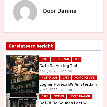
r
Door
Janine
i
c
h
Gerelateerd bericht
t
n
CAFE
GELDERLAND
TIEL
Cafe De Hertog Tiel
a
Apr 1, 2023
Janine
v
AMSTERDAM
CAFE
NOORD HOLLAND
Logher Horeca BV Amsterdam
i
Apr 1, 2023
Janine
g
CAFE
DONGEN
NOORD BRABANT
Caf√© De Gouden Leeuw