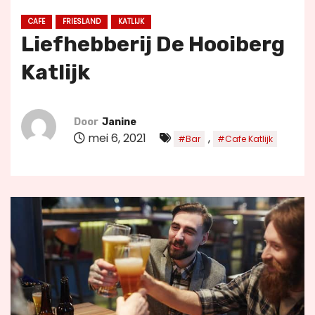
u
CAFE
FRIESLAND
KATLIJK
d
Liefhebberij De Hooiberg
Katlijk
Door
Janine
mei 6, 2021
,
#Bar
#Cafe Katlijk