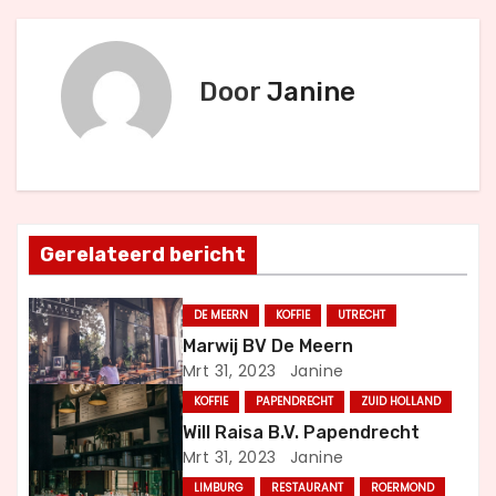
e
r
Door
Janine
i
c
h
t
Gerelateerd bericht
n
DE MEERN
KOFFIE
UTRECHT
a
Marwij BV De Meern
Mrt 31, 2023
Janine
v
KOFFIE
PAPENDRECHT
ZUID HOLLAND
i
Will Raisa B.V. Papendrecht
Mrt 31, 2023
Janine
g
LIMBURG
RESTAURANT
ROERMOND