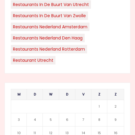
Restaurants In De Buurt Van Utrecht
Restaurants In De Buurt Van Zwolle
Restaurants Nederland Amsterdam
Restaurants Nederland Den Haag
Restaurants Nederland Rotterdam
Restaurant Utrecht
M
D
W
D
V
Z
Z
1
2
3
4
5
6
7
8
9
10
11
12
13
14
15
16