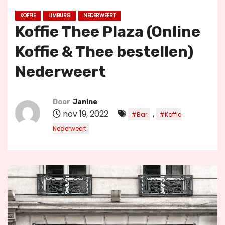
u
KOFFIE
LIMBURG
NEDERWEERT
d
Koffie Thee Plaza (Online
Koffie & Thee bestellen)
Nederweert
Door
Janine
nov 19, 2022
,
#Bar
#Koffie
Nederweert