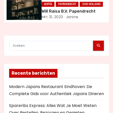
g
KOFFIE
PAPENDRECHT
ZUID HOLLAND
a
Will Raisa B.V. Papendrecht
Mrt 31, 2023
Janine
t
i
e
Recente berichten
Modern Japans Restaurant Eindhoven: De
Complete Gids voor Authentiek Japans Dineren
Spareribs Express: Alles Wat Je Moet Weten
Over Bestellen, Bezorgen en Genieten