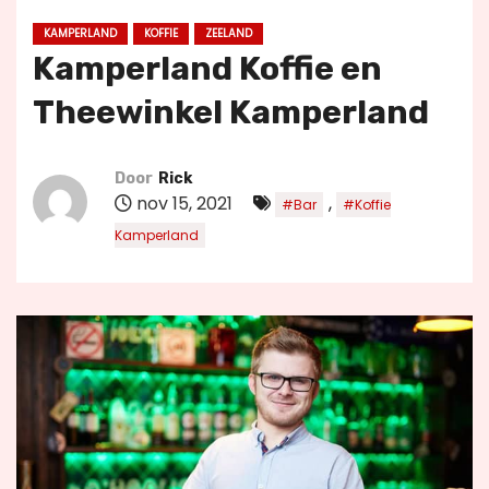
u
KAMPERLAND
KOFFIE
ZEELAND
d
Kamperland Koffie en
Theewinkel Kamperland
Door
Rick
nov 15, 2021
,
#Bar
#Koffie
Kamperland