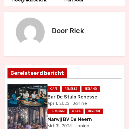
e
r
Door
Rick
i
c
h
t
Gerelateerd bericht
n
CAFE
RENESSE
ZEELAND
a
Bar De Stulp Renesse
Apr 1, 2023
Janine
v
DE MEERN
KOFFIE
UTRECHT
i
Marwij BV De Meern
Mrt 31, 2023
Janine