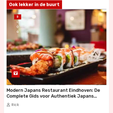
Ook lekker in de buurt
B
L
O
G
Modern Japans Restaurant Eindhoven: De
Complete Gids voor Authentiek Japans
Dineren
Rick