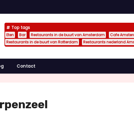
Top tags
Eten
Bar
Restaurants in de buurt van Amsterdam
Cafe Amste
Restaurants in de buurt van Rotterdam
Restaurants nederland Am
og
Contact
erpenzeel