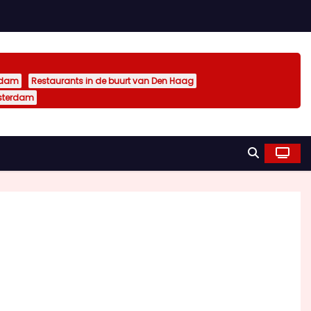
rdam
Restaurants in de buurt van Den Haag
sterdam