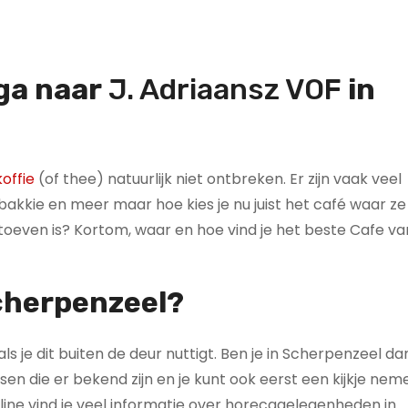
 ga naar
J. Adriaansz VOF
in
offie
(of thee) natuurlijk niet ontbreken. Er zijn vaak veel
kkie en meer maar hoe kies je nu juist het café waar ze
g toeven is? Kortom, waar en hoe vind je het beste Cafe va
Scherpenzeel?
ls je dit buiten de deur nuttigt. Ben je in Scherpenzeel dan
n die er bekend zijn en je kunt ook eerst een kijkje nem
line vind je veel informatie over horecagelegenheden in