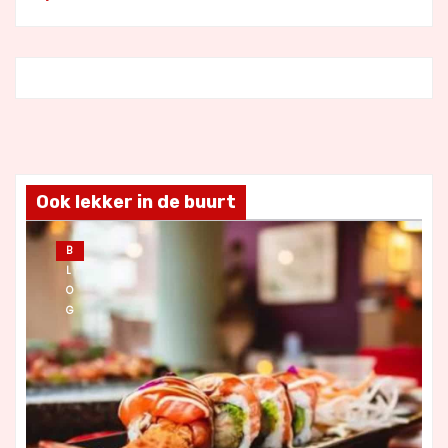
Ook lekker in de buurt
B
L
O
G