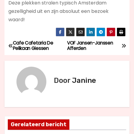
Deze plekken stralen typisch Amsterdam
gezelligheid uit en zijn absoluut een bezoek
waard!
Cafe Cafetaria De
VOF Jansen-Janssen
B
Pelikaan Giessen
Afferden
e
r
Door
Janine
i
c
h
t
Gerelateerd bericht