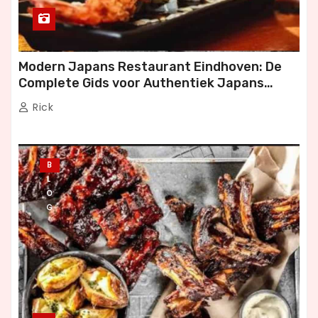
Modern Japans Restaurant Eindhoven: De
Complete Gids voor Authentiek Japans
Dineren
Rick
B
L
O
G