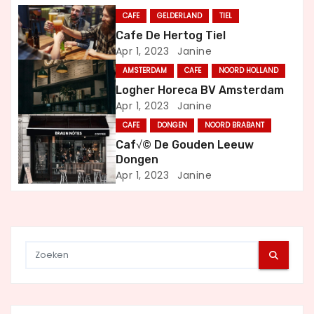
n
CAFE
GELDERLAND
TIEL
a
Cafe De Hertog Tiel
Apr 1, 2023
Janine
v
AMSTERDAM
CAFE
NOORD HOLLAND
i
Logher Horeca BV Amsterdam
Apr 1, 2023
Janine
g
CAFE
DONGEN
NOORD BRABANT
a
Caf√© De Gouden Leeuw
Dongen
t
Apr 1, 2023
Janine
i
e