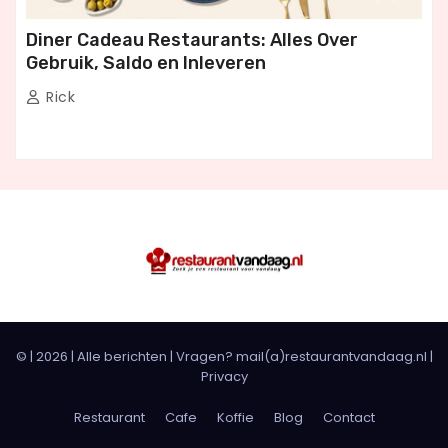
Diner Cadeau Restaurants: Alles Over
Gebruik, Saldo en Inleveren
Rick
© |
2026
|
Alle berichten
| Vragen? mail(a)restaurantvandaag.nl |
Privacy
Restaurant
Cafe
Koffie
Blog
Contact