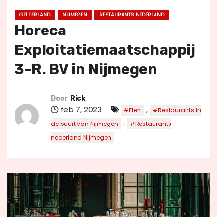
u
GELDERLAND
NIJMEGEN
RESTAURANTS NEDERLAND
d
Horeca
Exploitatiemaatschappij
3-R. BV in Nijmegen
Door
Rick
feb 7, 2023
,
#Eten
#Restaurants in
,
de buurt van Nijmegen
#Restaurants
nederland Nijmegen