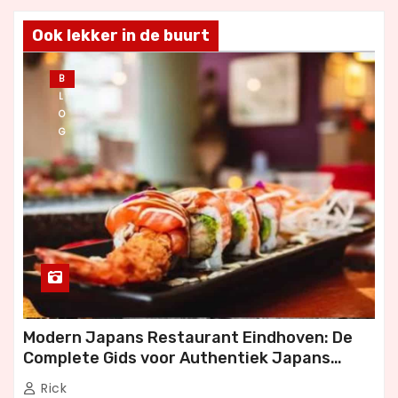
Ook lekker in de buurt
B
L
O
G
Modern Japans Restaurant Eindhoven: De
Complete Gids voor Authentiek Japans
Dineren
Rick