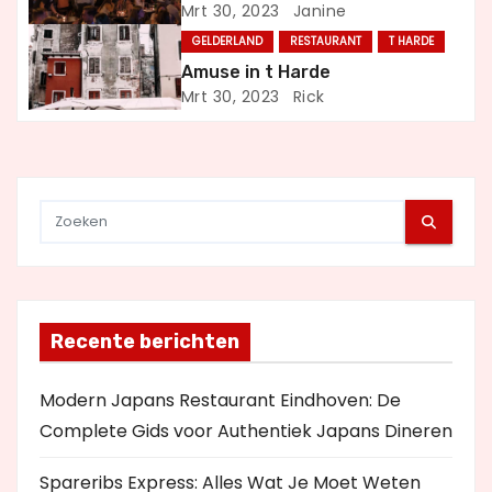
g
Mrt 30, 2023
Janine
GELDERLAND
RESTAURANT
T HARDE
a
Amuse in t Harde
t
Mrt 30, 2023
Rick
i
e
Recente berichten
Modern Japans Restaurant Eindhoven: De
Complete Gids voor Authentiek Japans Dineren
Spareribs Express: Alles Wat Je Moet Weten