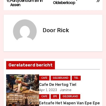
Partycentrum BV in
Oldeberkoop
Assen
e
r
i
Door
Rick
c
h
t
Gerelateerd bericht
n
a
CAFE
GELDERLAND
TIEL
Cafe De Hertog Tiel
v
Apr 1, 2023
Janine
i
CAFE
EPE
GELDERLAND
Eetcafe Het Wapen Van Epe Epe