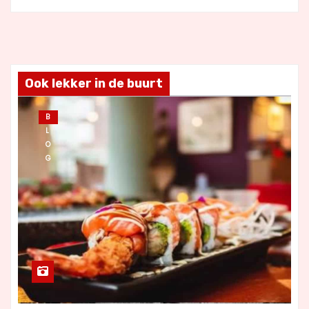
Ook lekker in de buurt
B
L
O
G