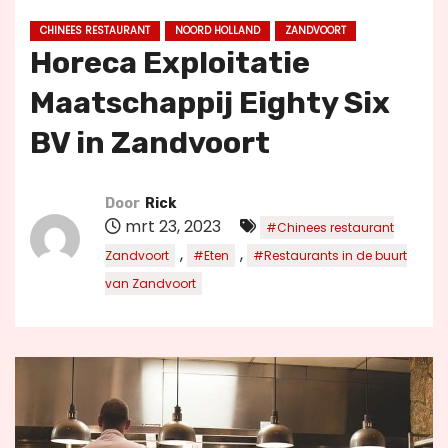
u
CHINEES RESTAURANT
NOORD HOLLAND
ZANDVOORT
d
Horeca Exploitatie
Maatschappij Eighty Six
BV in Zandvoort
Door
Rick
mrt 23, 2023
#Chinees restaurant
,
,
Zandvoort
#Eten
#Restaurants in de buurt
van Zandvoort