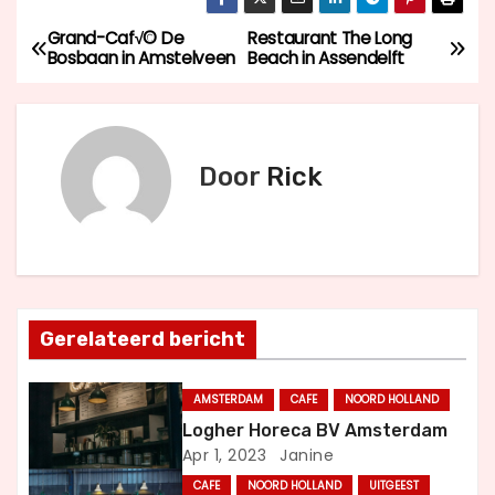
Grand-Caf√© De
Restaurant The Long
B
Bosbaan in Amstelveen
Beach in Assendelft
e
r
Door
Rick
i
c
h
t
Gerelateerd bericht
n
AMSTERDAM
CAFE
NOORD HOLLAND
a
Logher Horeca BV Amsterdam
Apr 1, 2023
Janine
v
CAFE
NOORD HOLLAND
UITGEEST