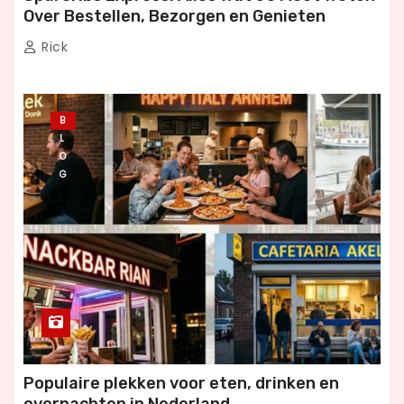
Over Bestellen, Bezorgen en Genieten
Rick
B
L
O
G
Populaire plekken voor eten, drinken en
overnachten in Nederland