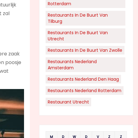
Rotterdam
uurlijk
t zal
Restaurants In De Buurt Van
Tilburg
Restaurants In De Buurt Van
Utrecht
Restaurants In De Buurt Van Zwolle
ere zaak
Restaurants Nederland
en poosje
Amsterdam
 wat
Restaurants Nederland Den Haag
Restaurants Nederland Rotterdam
Restaurant Utrecht
M
D
W
D
V
Z
Z