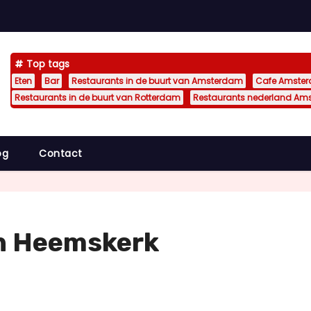
Top tags
Eten
Bar
Restaurants in de buurt van Amsterdam
Cafe Amste
Restaurants in de buurt van Rotterdam
Restaurants nederland Am
og
Contact
n Heemskerk