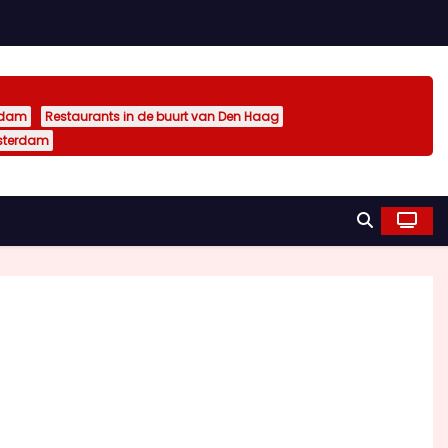
rdam
Restaurants in de buurt van Den Haag
sterdam