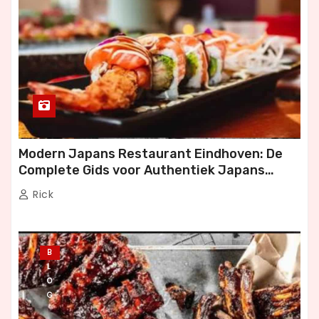
Modern Japans Restaurant Eindhoven: De
Complete Gids voor Authentiek Japans
Dineren
Rick
B
L
O
G