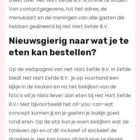
zoekt over Het Hart Eefde B.V. is online te vinden.
Van contactgegevens, tot het adres, de
menukaart en de meningen van alle gasten die
hebben gedineerd bij Het Hart Eefde B.V..
Nieuwsgierig naar wat je te
eten kan bestellen?
Op de webpagina van Het Hart Eefde B.V. in Eefde
biedt Het Hart Eefde B.V. je op voorhand een
kijkje in de keuken en na het bekijken van de
foto’s wil je niets liever dan eten bij Het Hart Eefde
B.V.! Met bijvoorbeeld het all-you-can-eat
concept kunnen jij en je gasten je buikje goed
rond eten. Op de site kun je even bekijken wat de
tarieven zijn en of dit inclusief of exclusief de
drankjes is. Het kan lonen all inclusive te kiezen