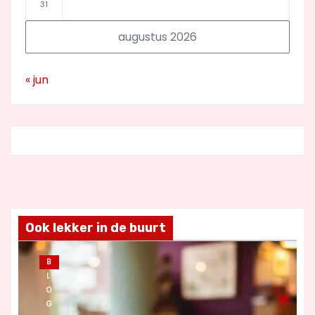
31
augustus 2026
« jun
Ook lekker in de buurt
B
L
O
G