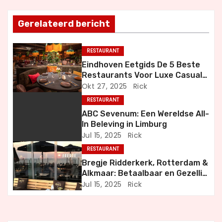
t
Gerelateerd bericht
n
a
RESTAURANT
Eindhoven Eetgids De 5 Beste
v
Restaurants Voor Luxe Casual
en Bijzondere Momenten
Okt 27, 2025
Rick
i
RESTAURANT
g
ABC Sevenum: Een Wereldse All-
In Beleving in Limburg
a
Jul 15, 2025
Rick
RESTAURANT
t
Bregje Ridderkerk, Rotterdam &
i
Alkmaar: Betaalbaar en Gezellig
Uit Eten
Jul 15, 2025
Rick
e