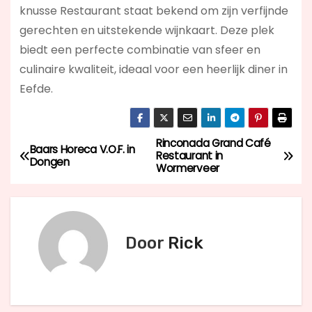
knusse Restaurant staat bekend om zijn verfijnde
gerechten en uitstekende wijnkaart. Deze plek
biedt een perfecte combinatie van sfeer en
culinaire kwaliteit, ideaal voor een heerlijk diner in
Eefde.
Rinconada Grand Café
B
Baars Horeca V.O.F. in
Restaurant in
Dongen
Wormerveer
e
r
i
Door
Rick
c
h