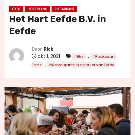
u
EEFDE
GELDERLAND
RESTAURANT
d
Het Hart Eefde B.V. in
Eefde
Door
Rick
okt 1, 2021
,
#Eten
#Restaurant
,
Eefde
#Restaurants in de buurt van Eefde