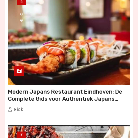
B
L
O
G
Modern Japans Restaurant Eindhoven: De
Complete Gids voor Authentiek Japans
Dineren
Rick
B