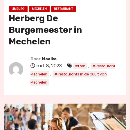
u
LIMBURG
MECHELEN
RESTAURANT
d
Herberg De
Burgemeester in
Mechelen
Door
Maaike
mrt 8, 2023
,
#Eten
#Restaurant
,
Mechelen
#Restaurants in de buurt van
Mechelen