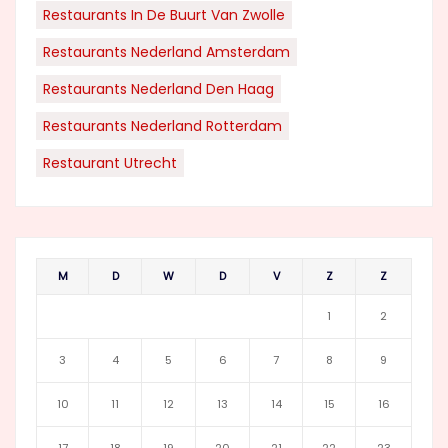
Restaurants In De Buurt Van Zwolle
Restaurants Nederland Amsterdam
Restaurants Nederland Den Haag
Restaurants Nederland Rotterdam
Restaurant Utrecht
M
D
W
D
V
Z
Z
1
2
3
4
5
6
7
8
9
10
11
12
13
14
15
16
17
18
19
20
21
22
23