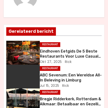
c
h
t
Gerelateerd bericht
n
RESTAURANT
a
Eindhoven Eetgids De 5 Beste
Restaurants Voor Luxe Casual
v
en Bijzondere Momenten
Okt 27, 2025
Rick
i
RESTAURANT
ABC Sevenum: Een Wereldse All-
g
In Beleving in Limburg
Jul 15, 2025
Rick
a
RESTAURANT
t
Bregje Ridderkerk, Rotterdam &
Alkmaar: Betaalbaar en Gezellig