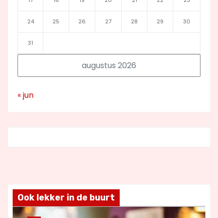
24
25
26
27
28
29
30
31
augustus 2026
« jun
Ook lekker in de buurt