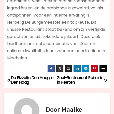
combineert vele smaken met seizoensgebonden
ingrediënten, en de ambiance is zowel stijlvol als
ontspannen. Voor een intieme ervaring is
Herberg De Burgemeester een topkeuze. Dit
knusse Restaurant staat bekend om zijn verfijnde
gerechten en uitstekende wijnkaart. Deze plek
biedt een perfecte combinatie van sfeer en
culinaire kwaliteit, ideaal voor een heerlijk diner in
Mechelen.
De Pizzalijn Den Haag in
Zaal-Restaurant Reimink
B
Den Haag
in Heeten
e
r
Door
Maaike
i