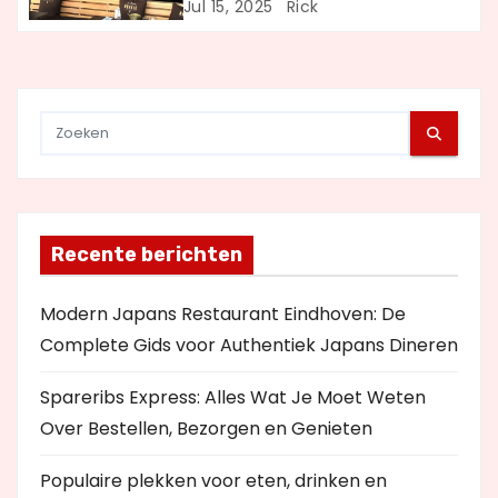
i
Uit Eten
Jul 15, 2025
Rick
e
Recente berichten
Modern Japans Restaurant Eindhoven: De
Complete Gids voor Authentiek Japans Dineren
Spareribs Express: Alles Wat Je Moet Weten
Over Bestellen, Bezorgen en Genieten
Populaire plekken voor eten, drinken en