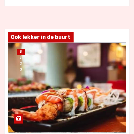
Ook lekker in de buurt
B
L
O
G