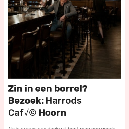
Zin in een borrel?
Bezoek:
Harrods
Caf√©
Hoorn
Als je ergens een dagje uit bent mag een goede