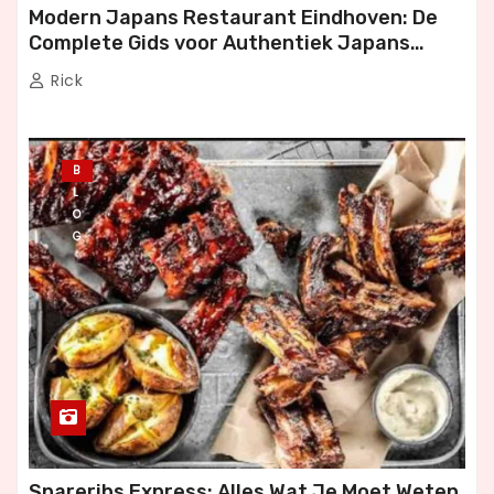
Modern Japans Restaurant Eindhoven: De
Complete Gids voor Authentiek Japans
Dineren
Rick
B
L
O
G
Spareribs Express: Alles Wat Je Moet Weten