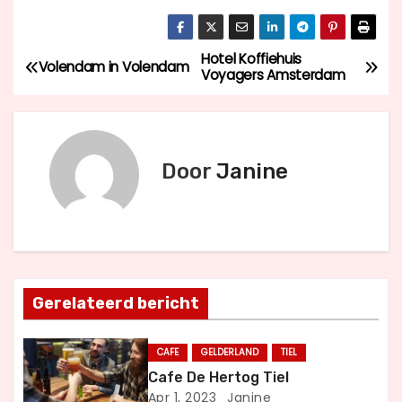
Hotel Koffiehuis
B
Volendam in Volendam
Voyagers Amsterdam
e
r
Door
Janine
i
c
h
t
Gerelateerd bericht
n
CAFE
GELDERLAND
TIEL
a
Cafe De Hertog Tiel
Apr 1, 2023
Janine