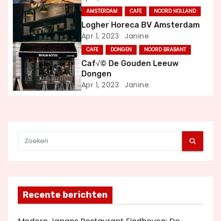
v
AMSTERDAM
CAFE
NOORD HOLLAND
i
Logher Horeca BV Amsterdam
Apr 1, 2023
Janine
g
CAFE
DONGEN
NOORD BRABANT
a
Caf√© De Gouden Leeuw
Dongen
t
Apr 1, 2023
Janine
i
e
Recente berichten