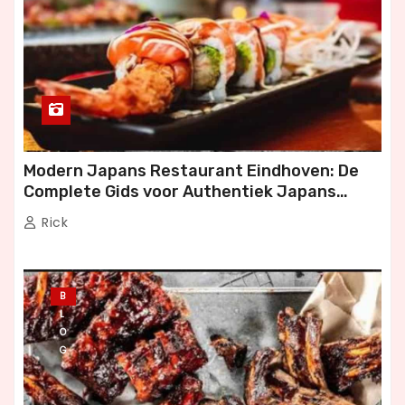
Modern Japans Restaurant Eindhoven: De
Complete Gids voor Authentiek Japans
Dineren
Rick
B
L
O
G