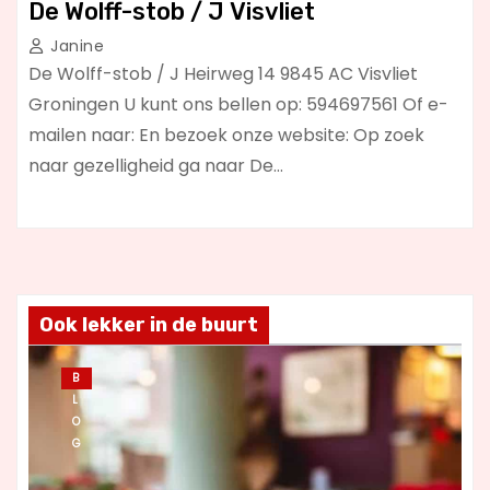
De Wolff-stob / J Visvliet
Janine
De Wolff-stob / J Heirweg 14 9845 AC Visvliet
Groningen U kunt ons bellen op: 594697561 Of e-
mailen naar: En bezoek onze website: Op zoek
naar gezelligheid ga naar De…
Ook lekker in de buurt
B
L
O
G