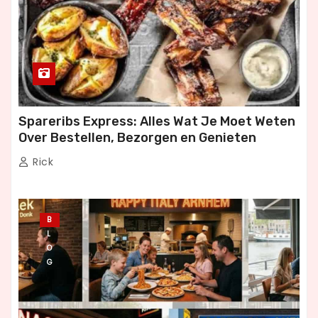
Spareribs Express: Alles Wat Je Moet Weten
Over Bestellen, Bezorgen en Genieten
Rick
B
L
O
G