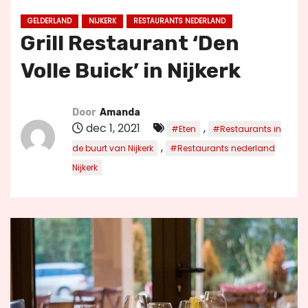
u
GELDERLAND
NIJKERK
RESTAURANTS NEDERLAND
d
Grill Restaurant ‘Den
Volle Buick’ in Nijkerk
Door
Amanda
dec 1, 2021
,
#Eten
#Restaurants in
,
de buurt van Nijkerk
#Restaurants nederland
Nijkerk