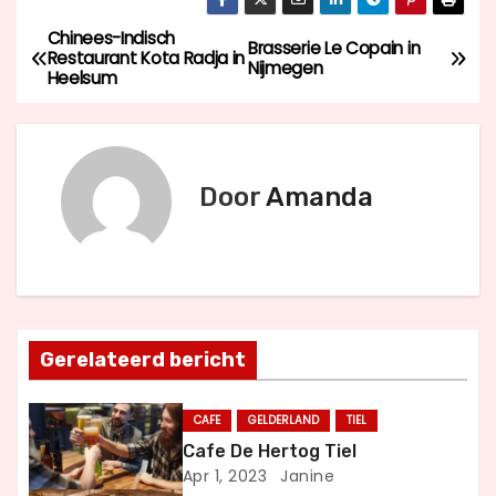
Chinees-Indisch
B
Brasserie Le Copain in
Restaurant Kota Radja in
Nijmegen
Heelsum
e
r
i
Door
Amanda
c
h
t
Gerelateerd bericht
n
a
CAFE
GELDERLAND
TIEL
Cafe De Hertog Tiel
v
Apr 1, 2023
Janine