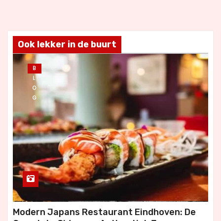
Ook lekker in de buurt
B
L
O
G
Modern Japans Restaurant Eindhoven: De