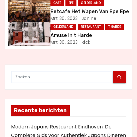
i
CAFE
EPE
GELDERLAND
Eetcafe Het Wapen Van Epe Epe
g
Mrt 30, 2023
Janine
GELDERLAND
RESTAURANT
T HARDE
a
Amuse in t Harde
t
Mrt 30, 2023
Rick
i
e
Recente berichten
Modern Japans Restaurant Eindhoven: De
Complete Gids voor Authentiek Japans Dineren