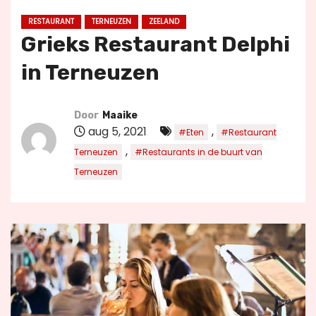
u
RESTAURANT
TERNEUZEN
ZEELAND
d
Grieks Restaurant Delphi
in Terneuzen
Door
Maaike
aug 5, 2021
,
#Eten
#Restaurant
,
Terneuzen
#Restaurants in de buurt van
Terneuzen