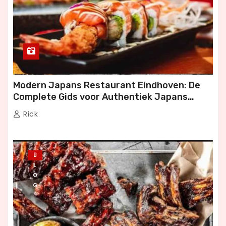
Modern Japans Restaurant Eindhoven: De
Complete Gids voor Authentiek Japans
Dineren
Rick
B
L
O
G