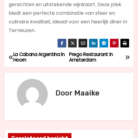
gerechten en uitstekende wijnkaart. Deze plek
biedt een perfecte combinatie van sfeer en
culinaire kwaliteit, ideaal voor een heerlijk diner in
Terneuzen.
La Cabana Argentina in
Prego Restaurant in
B
Hoorn
Amsterdam
e
r
Door
Maaike
i
c
h
t