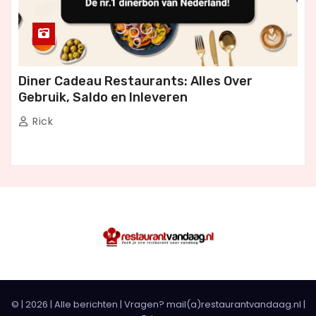
Diner Cadeau Restaurants: Alles Over
Gebruik, Saldo en Inleveren
Rick
© |
2026
|
Alle berichten
| Vragen? mail(a)restaurantvandaag.nl |