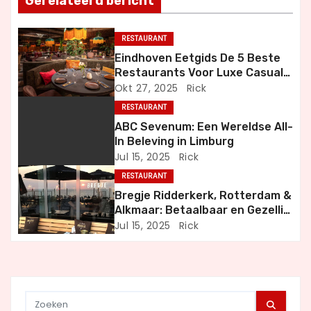
Gerelateerd bericht
n
RESTAURANT
a
Eindhoven Eetgids De 5 Beste
Restaurants Voor Luxe Casual
v
en Bijzondere Momenten
Okt 27, 2025
Rick
i
RESTAURANT
ABC Sevenum: Een Wereldse All-
g
In Beleving in Limburg
Jul 15, 2025
Rick
a
RESTAURANT
t
Bregje Ridderkerk, Rotterdam &
Alkmaar: Betaalbaar en Gezellig
i
Uit Eten
Jul 15, 2025
Rick
e