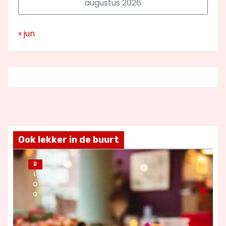
augustus 2026
« jun
Ook lekker in de buurt
B
L
O
G