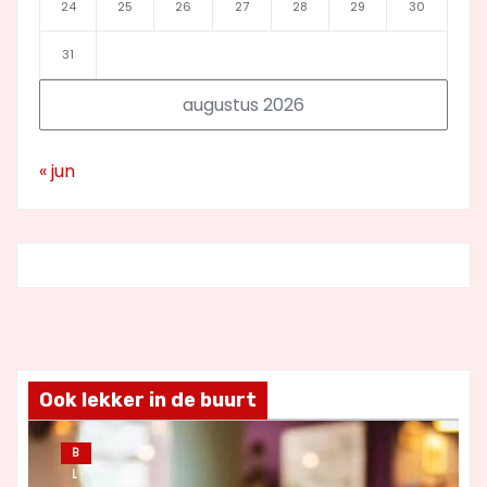
24
25
26
27
28
29
30
31
augustus 2026
« jun
Ook lekker in de buurt
B
L