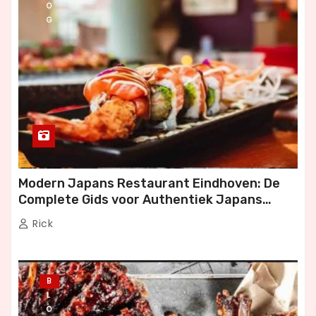
O
G
Modern Japans Restaurant Eindhoven: De
Complete Gids voor Authentiek Japans
Dineren
Rick
B
L
O