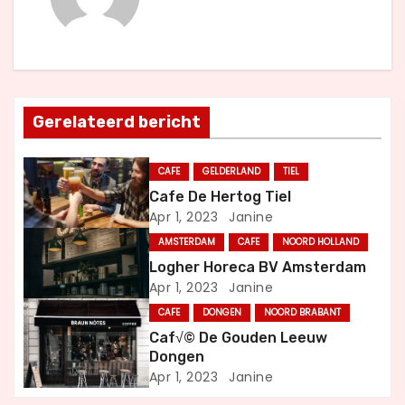
c
h
t
Gerelateerd bericht
n
CAFE
GELDERLAND
TIEL
a
Cafe De Hertog Tiel
Apr 1, 2023
Janine
v
AMSTERDAM
CAFE
NOORD HOLLAND
i
Logher Horeca BV Amsterdam
Apr 1, 2023
Janine
g
CAFE
DONGEN
NOORD BRABANT
a
Caf√© De Gouden Leeuw
Dongen
t
Apr 1, 2023
Janine