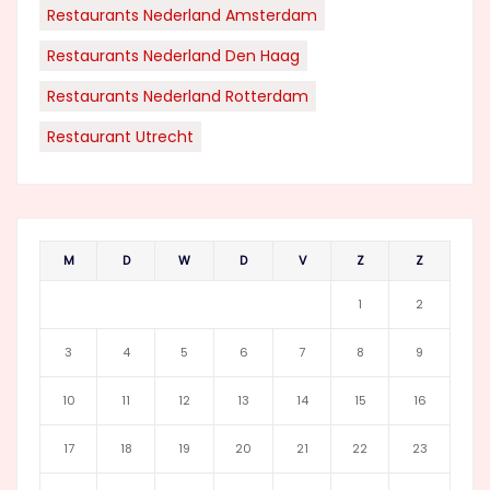
Restaurants Nederland Amsterdam
Restaurants Nederland Den Haag
Restaurants Nederland Rotterdam
Restaurant Utrecht
M
D
W
D
V
Z
Z
1
2
3
4
5
6
7
8
9
10
11
12
13
14
15
16
17
18
19
20
21
22
23