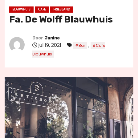
u
BLAUWHUIS
CAFE
FRIESLAND
d
Fa. De Wolff Blauwhuis
Door
Janine
jul 19, 2021
,
#Bar
#Cafe
Blauwhuis