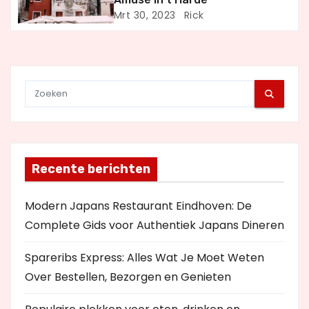
a
Mrt 30, 2023
Rick
t
i
e
Recente berichten
Modern Japans Restaurant Eindhoven: De
Complete Gids voor Authentiek Japans Dineren
Spareribs Express: Alles Wat Je Moet Weten
Over Bestellen, Bezorgen en Genieten