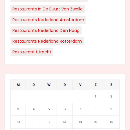
Restaurants In De Buurt Van Zwolle
Restaurants Nederland Amsterdam
Restaurants Nederland Den Haag
Restaurants Nederland Rotterdam
Restaurant Utrecht
M
D
W
D
V
Z
Z
1
2
3
4
5
6
7
8
9
10
11
12
13
14
15
16