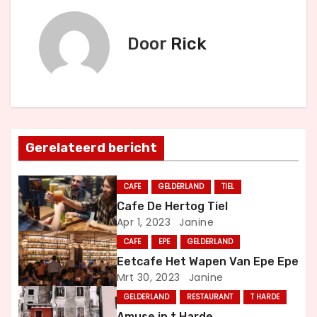
r
Door
Rick
i
c
h
t
Gerelateerd bericht
n
CAFE
GELDERLAND
TIEL
a
Cafe De Hertog Tiel
Apr 1, 2023
Janine
v
CAFE
EPE
GELDERLAND
i
Eetcafe Het Wapen Van Epe Epe
Mrt 30, 2023
Janine
g
GELDERLAND
RESTAURANT
T HARDE
Amuse in t Harde