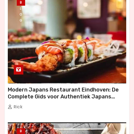
B
L
O
G
Modern Japans Restaurant Eindhoven: De
Complete Gids voor Authentiek Japans
Dineren
Rick
B