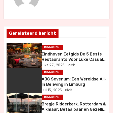
c
h
t
Gerelateerd bericht
n
a
RESTAURANT
Eindhoven Eetgids De 5 Beste
v
Restaurants Voor Luxe Casual
en Bijzondere Momenten
Okt 27, 2025
Rick
i
RESTAURANT
g
ABC Sevenum: Een Wereldse All-
In Beleving in Limburg
a
Jul 15, 2025
Rick
RESTAURANT
t
Bregje Ridderkerk, Rotterdam &
i
Alkmaar: Betaalbaar en Gezellig