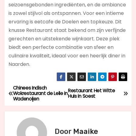
seizoensgebonden ingrediënten, en de ambiance
is zowel stijlvol als ontspannen. Voor een intieme
ervaring is eetcafe de Doelen een topkeuze. Dit
knusse Restaurant staat bekend om zijn verfijnde
gerechten en uitstekende wijnkaart. Deze plek
biedt een perfecte combinatie van sfeer en
culinaire kwaliteit, ideaal voor een heerlijk diner in
Naarden.
Chinees Indisch
B
Restaurant Het Witte
Wokrestaurant de Lelie in
Huis in Soest
Wadenoijen
e
r
i
Door
Maaike