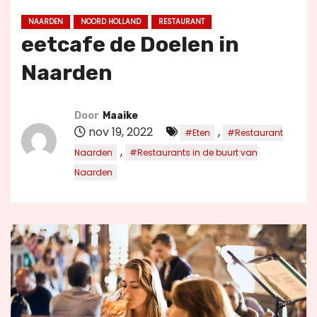
u
NAARDEN
NOORD HOLLAND
RESTAURANT
d
eetcafe de Doelen in
Naarden
Door
Maaike
nov 19, 2022
,
#Eten
#Restaurant
,
Naarden
#Restaurants in de buurt van
Naarden