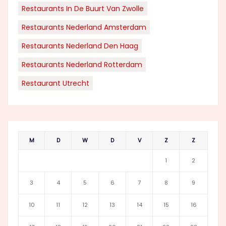
Restaurants In De Buurt Van Zwolle
Restaurants Nederland Amsterdam
Restaurants Nederland Den Haag
Restaurants Nederland Rotterdam
Restaurant Utrecht
M
D
W
D
V
Z
Z
1
2
3
4
5
6
7
8
9
10
11
12
13
14
15
16