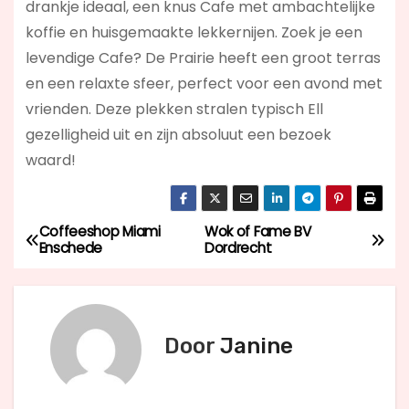
drankje ideaal, een knus Cafe met ambachtelijke
koffie en huisgemaakte lekkernijen. Zoek je een
levendige Cafe? De Prairie
heeft een groot terras
en een relaxte sfeer, perfect voor een avond met
vrienden. Deze plekken stralen typisch Ell
gezelligheid uit en zijn absoluut een bezoek
waard!
Coffeeshop Miami
Wok of Fame BV
B
Enschede
Dordrecht
e
r
Door
Janine
i
c