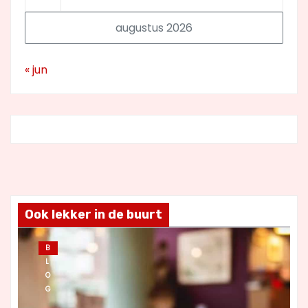
augustus 2026
« jun
Ook lekker in de buurt
B
L
O
G