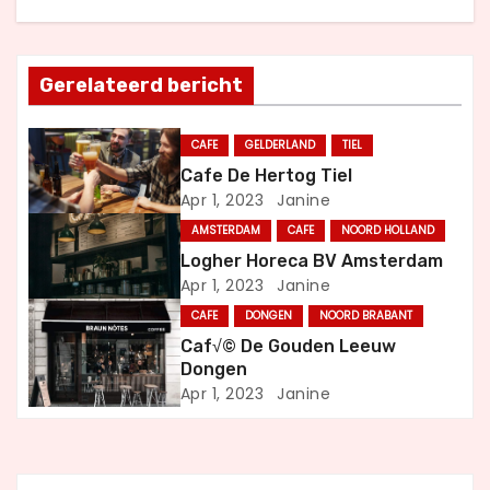
h
t
Gerelateerd bericht
n
CAFE
GELDERLAND
TIEL
a
Cafe De Hertog Tiel
Apr 1, 2023
Janine
v
AMSTERDAM
CAFE
NOORD HOLLAND
i
Logher Horeca BV Amsterdam
Apr 1, 2023
Janine
g
CAFE
DONGEN
NOORD BRABANT
a
Caf√© De Gouden Leeuw
Dongen
t
Apr 1, 2023
Janine
i
e