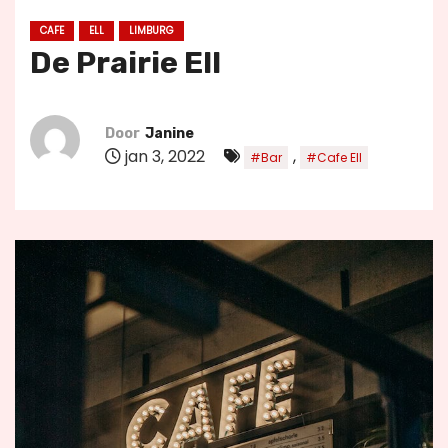
u
CAFE
ELL
LIMBURG
d
De Prairie Ell
Door
Janine
jan 3, 2022
,
#Bar
#Cafe Ell