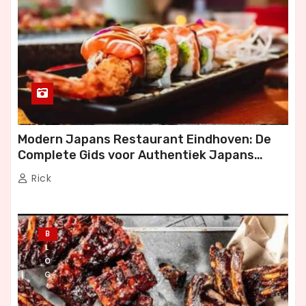
Modern Japans Restaurant Eindhoven: De
Complete Gids voor Authentiek Japans
Dineren
Rick
B
L
O
G