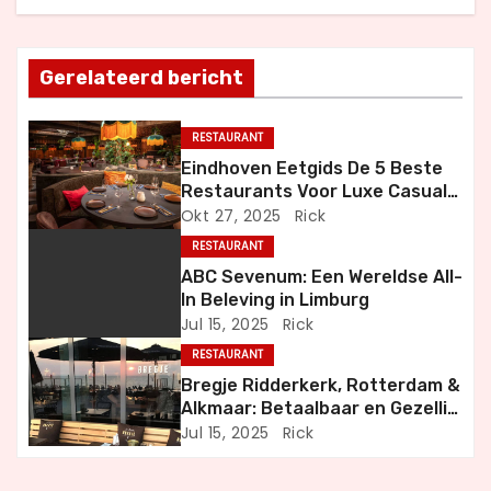
h
t
Gerelateerd bericht
n
RESTAURANT
a
Eindhoven Eetgids De 5 Beste
Restaurants Voor Luxe Casual
v
en Bijzondere Momenten
Okt 27, 2025
Rick
i
RESTAURANT
ABC Sevenum: Een Wereldse All-
g
In Beleving in Limburg
Jul 15, 2025
Rick
a
RESTAURANT
t
Bregje Ridderkerk, Rotterdam &
Alkmaar: Betaalbaar en Gezellig
i
Uit Eten
Jul 15, 2025
Rick
e