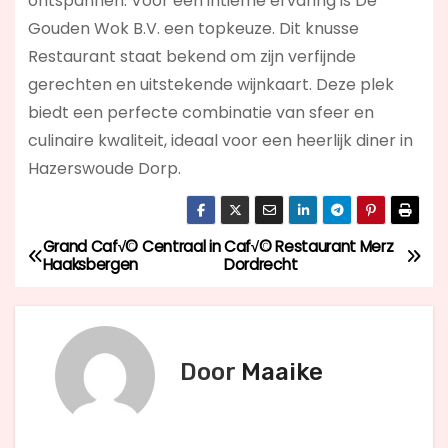
ontspannen. Voor een intieme ervaring is De
Gouden Wok B.V. een topkeuze. Dit knusse
Restaurant staat bekend om zijn verfijnde
gerechten en uitstekende wijnkaart. Deze plek
biedt een perfecte combinatie van sfeer en
culinaire kwaliteit, ideaal voor een heerlijk diner in
Hazerswoude Dorp.
Grand Caf√© Centraal in
Caf√© Restaurant Merz
B
Haaksbergen
Dordrecht
e
r
Door
Maaike
i
c