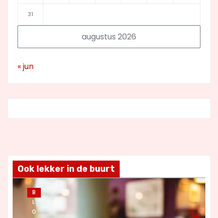
31
augustus 2026
« jun
Ook lekker in de buurt
B
L
O