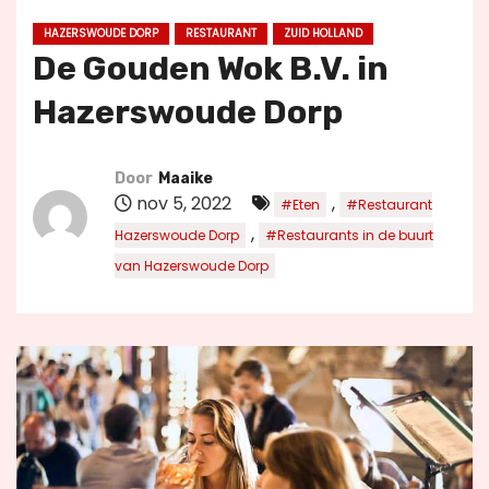
u
HAZERSWOUDE DORP
RESTAURANT
ZUID HOLLAND
d
De Gouden Wok B.V. in
Hazerswoude Dorp
Door
Maaike
nov 5, 2022
,
#Eten
#Restaurant
,
Hazerswoude Dorp
#Restaurants in de buurt
van Hazerswoude Dorp