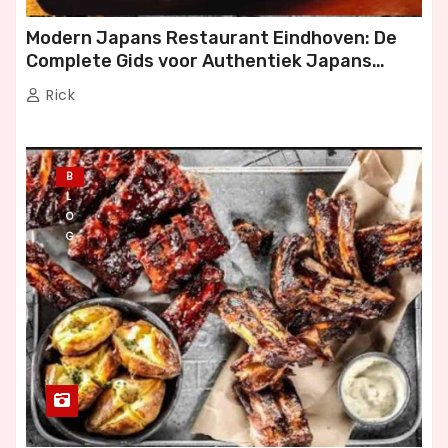
Modern Japans Restaurant Eindhoven: De
Complete Gids voor Authentiek Japans
Dineren
Rick
B
L
O
G