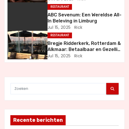
i
RESTAURANT
g
ABC Sevenum: Een Wereldse All-
In Beleving in Limburg
a
Jul 15, 2025
Rick
RESTAURANT
t
Bregje Ridderkerk, Rotterdam &
i
Alkmaar: Betaalbaar en Gezellig
Uit Eten
Jul 15, 2025
Rick
e
Recente berichten