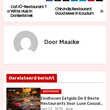
Caf√©-Restaurant T
B
Chin.Indis.Restaurant
Witte Huis in
Goud Meer in Koudum
Donkerbroek
e
r
i
Door
Maaike
c
h
t
Gerelateerd bericht
n
a
RESTAURANT
Eindhoven Eetgids De 5 Beste
v
Restaurants Voor Luxe Casual
en Bijzondere Momenten
Okt 27, 2025
Rick