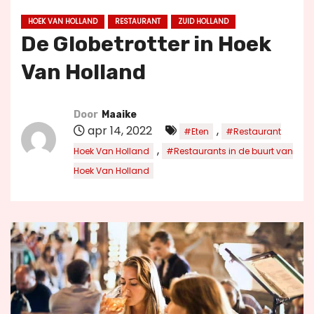
u
HOEK VAN HOLLAND
RESTAURANT
ZUID HOLLAND
d
De Globetrotter in Hoek
Van Holland
Door
Maaike
apr 14, 2022
,
#Eten
#Restaurant
,
Hoek Van Holland
#Restaurants in de buurt van
Hoek Van Holland