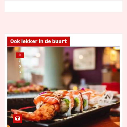
Ook lekker in de buurt
B
L
O
G