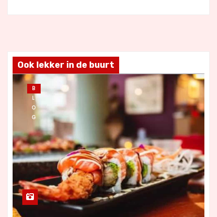
Ook lekker in de buurt
B
L
O
G