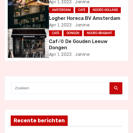
Apr 1, 2023
Janine
v
AMSTERDAM
CAFE
NOORD HOLLAND
i
Logher Horeca BV Amsterdam
Apr 1, 2023
Janine
g
CAFE
DONGEN
NOORD BRABANT
a
Caf√© De Gouden Leeuw
Dongen
t
Apr 1, 2023
Janine
i
e
Recente berichten