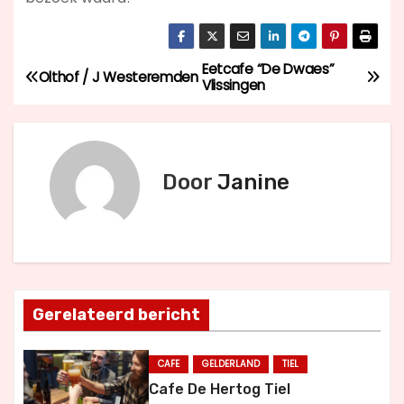
Eetcafe “De Dwaes”
B
Olthof / J Westeremden
Vlissingen
e
r
Door
Janine
i
c
h
t
Gerelateerd bericht
n
CAFE
GELDERLAND
TIEL
a
Cafe De Hertog Tiel