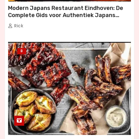
Modern Japans Restaurant Eindhoven: De
Complete Gids voor Authentiek Japans
Dineren
Rick
B
L
O
G