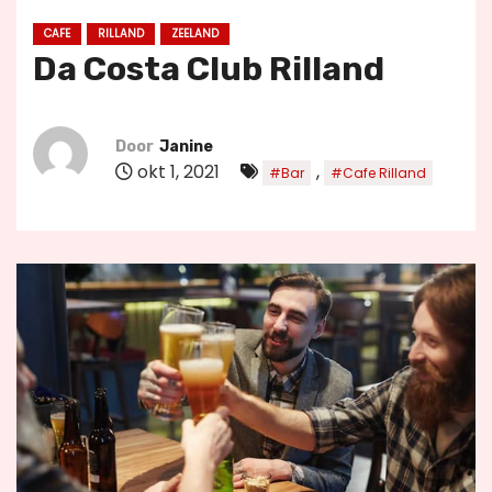
u
CAFE
RILLAND
ZEELAND
d
Da Costa Club Rilland
Door
Janine
okt 1, 2021
,
#Bar
#Cafe Rilland