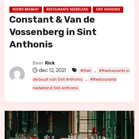
u
NOORD BRABANT
RESTAURANTS NEDERLAND
SINT ANTHONIS
d
Constant & Van de
Vossenberg in Sint
Anthonis
Door
Rick
dec 12, 2021
,
#Eten
#Restaurants in
,
de buurt van Sint Anthonis
#Restaurants
nederland Sint Anthonis