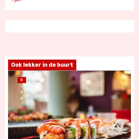
Ook lekker in de buurt
B
L
O
G