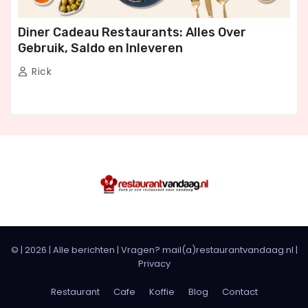
Diner Cadeau Restaurants: Alles Over
Gebruik, Saldo en Inleveren
Rick
© |
2026
|
Alle berichten
| Vragen? mail(a)restaurantvandaag.nl |
Privacy
Restaurant
Cafe
Koffie
Blog
Contact