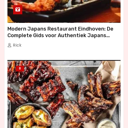
Modern Japans Restaurant Eindhoven: De
Complete Gids voor Authentiek Japans
Dineren
Rick
B
L
O
G