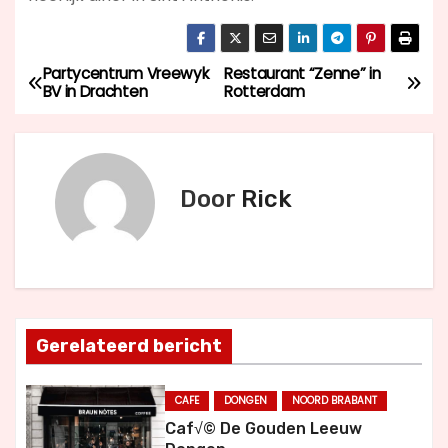
Partycentrum Vreewyk
Restaurant “Zenne” in
B
BV in Drachten
Rotterdam
e
r
Door
Rick
i
c
h
t
Gerelateerd bericht
n
CAFE
DONGEN
NOORD BRABANT
a
Caf√© De Gouden Leeuw