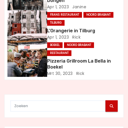
Dongen
v
Apr 1, 2023
Janine
i
FRANS RESTAURANT
NOORD BRABANT
TILBURG
g
L’Orangerie in Tilburg
Apr 1, 2023
Rick
a
BOEKEL
NOORD BRABANT
t
RESTAURANT
Pizzeria Grillroom La Bella in
i
Boekel
Mrt 30, 2023
Rick
e