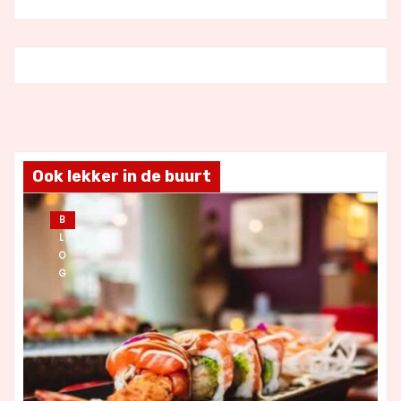
Ook lekker in de buurt
B
L
O
G