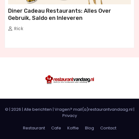
Diner Cadeau Restaurants: Alles Over
Gebruik, Saldo en Inleveren
Rick
© |
2026
|
Alle berichten
| Vragen? mail(a)restaurantvandaag.nl |
Privacy
Restaurant
Cafe
Koffie
Blog
Contact