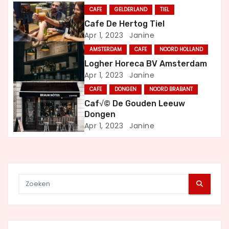
CAFE
GELDERLAND
TIEL
a
Cafe De Hertog Tiel
Apr 1, 2023
Janine
v
AMSTERDAM
CAFE
NOORD HOLLAND
i
Logher Horeca BV Amsterdam
Apr 1, 2023
Janine
g
CAFE
DONGEN
NOORD BRABANT
a
Caf√© De Gouden Leeuw
Dongen
t
Apr 1, 2023
Janine
i
e