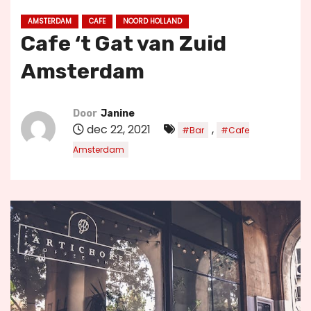
u
AMSTERDAM
CAFE
NOORD HOLLAND
d
Cafe ‘t Gat van Zuid
Amsterdam
Door
Janine
dec 22, 2021
,
#Bar
#Cafe
Amsterdam