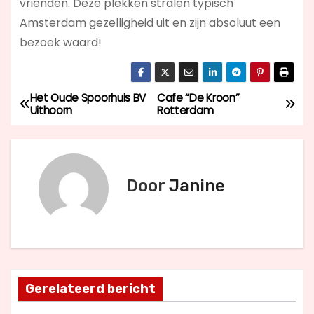
vrienden. Deze plekken stralen typisch
Amsterdam gezelligheid uit en zijn absoluut een
bezoek waard!
Het Oude Spoorhuis BV
Cafe “De Kroon”
B
Uithoorn
Rotterdam
e
r
Door
Janine
i
c
h
t
Gerelateerd bericht
n