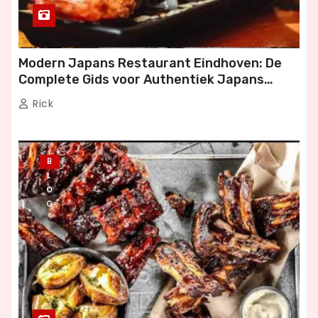
Modern Japans Restaurant Eindhoven: De
Complete Gids voor Authentiek Japans
Dineren
Rick
B
L
O
G