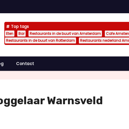
Top tags
Eten
Bar
Restaurants in de buurt van Amsterdam
Cafe Amste
Restaurants in de buurt van Rotterdam
Restaurants nederland Am
og
Contact
oggelaar Warnsveld