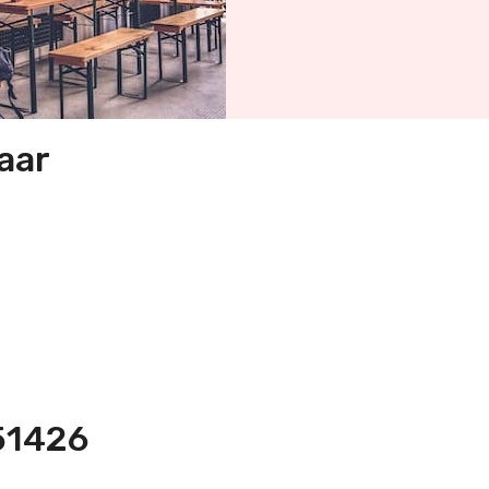
aar
551426