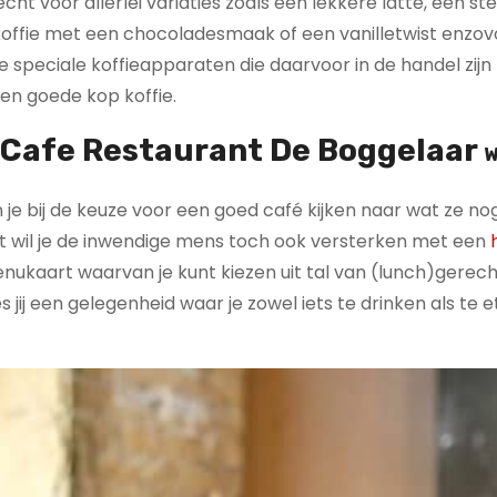
cht voor allerlei variaties zoals een lekkere latte, een st
 koffie met een chocoladesmaak of een vanilletwist enzov
e speciale koffieapparaten die daarvoor in de handel zijn
en goede kop koffie.
Cafe Restaurant De Boggelaar
W
 kun je bij de keuze voor een goed café kijken naar wat ze 
ent wil je de inwendige mens toch ook versterken met een
menukaart waarvan je kunt kiezen uit tal van (lunch)gerec
 jij een gelegenheid waar je zowel iets te drinken als te 