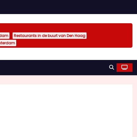
rdam
Restaurants in de buurt van Den Haag
sterdam