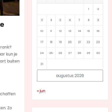
1
2
3
4
5
6
7
8
9
De
10
11
12
13
14
15
16
17
18
19
20
21
22
23
drank?
24
25
26
27
28
29
30
ar kun je
art buiten
31
augustus 2026
« jun
schaffen
ken. Zo