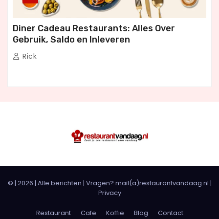
Diner Cadeau Restaurants: Alles Over
Gebruik, Saldo en Inleveren
Rick
© |
2026
|
Alle berichten
| Vragen? mail(a)restaurantvandaag.nl |
Privacy
Restaurant
Cafe
Koffie
Blog
Contact