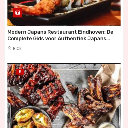
Modern Japans Restaurant Eindhoven: De
Complete Gids voor Authentiek Japans
Dineren
Rick
B
L
O
G