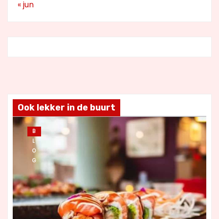
« jun
Ook lekker in de buurt
B
L
O
G