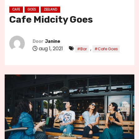
u
CAFE
GOES
ZEELAND
d
Cafe Midcity Goes
Door
Janine
aug 1, 2021
,
#Bar
#Cafe Goes