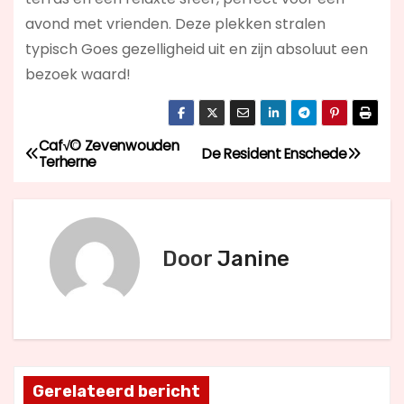
avond met vrienden. Deze plekken stralen
typisch Goes gezelligheid uit en zijn absoluut een
bezoek waard!
Caf√© Zevenwouden
B
De Resident Enschede
Terherne
e
r
Door
Janine
i
c
h
t
Gerelateerd bericht