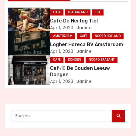
n
CAFE
GELDERLAND
TIEL
a
Cafe De Hertog Tiel
Apr 1, 2023
Janine
v
AMSTERDAM
CAFE
NOORD HOLLAND
i
Logher Horeca BV Amsterdam
Apr 1, 2023
Janine
g
CAFE
DONGEN
NOORD BRABANT
a
Caf√© De Gouden Leeuw
Dongen
t
Apr 1, 2023
Janine
i
e