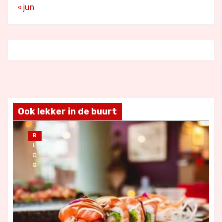
« jun
Ook lekker in de buurt
B
L
O
G