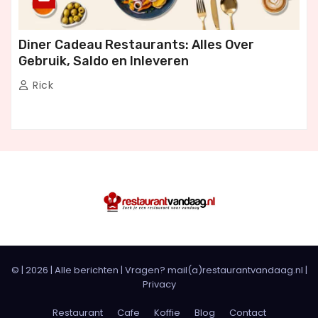
Diner Cadeau Restaurants: Alles Over
Gebruik, Saldo en Inleveren
Rick
© |
2026
|
Alle berichten
| Vragen? mail(a)restaurantvandaag.nl |
Privacy
Restaurant
Cafe
Koffie
Blog
Contact