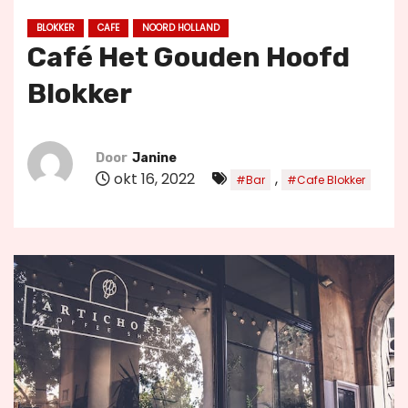
u
BLOKKER
CAFE
NOORD HOLLAND
d
Café Het Gouden Hoofd
Blokker
Door
Janine
okt 16, 2022
,
#Bar
#Cafe Blokker