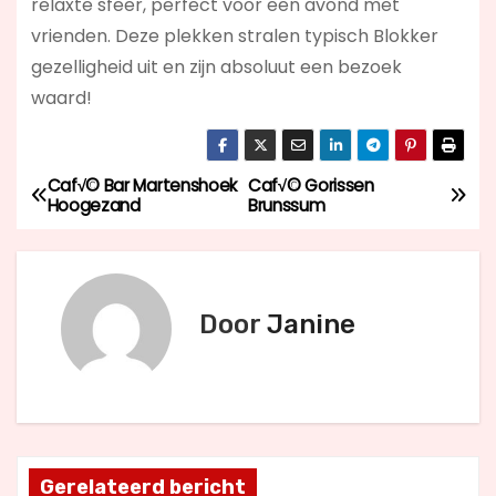
relaxte sfeer, perfect voor een avond met
vrienden. Deze plekken stralen typisch Blokker
gezelligheid uit en zijn absoluut een bezoek
waard!
Caf√© Bar Martenshoek
Caf√© Gorissen
B
Hoogezand
Brunssum
e
r
Door
Janine
i
c
h
t
Gerelateerd bericht