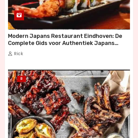
Modern Japans Restaurant Eindhoven: De
Complete Gids voor Authentiek Japans
Dineren
Rick
B
L
O
G