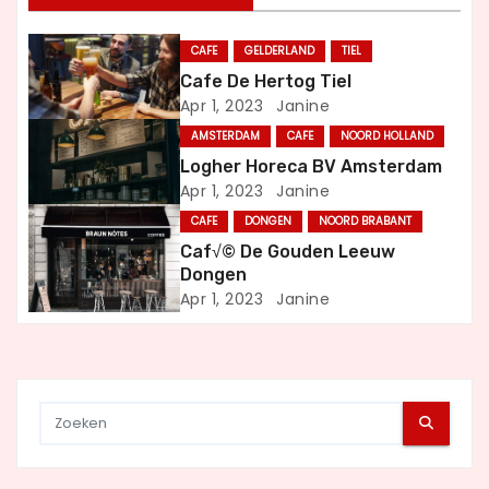
n
CAFE
GELDERLAND
TIEL
a
Cafe De Hertog Tiel
Apr 1, 2023
Janine
v
AMSTERDAM
CAFE
NOORD HOLLAND
i
Logher Horeca BV Amsterdam
Apr 1, 2023
Janine
g
CAFE
DONGEN
NOORD BRABANT
a
Caf√© De Gouden Leeuw
Dongen
t
Apr 1, 2023
Janine
i
e