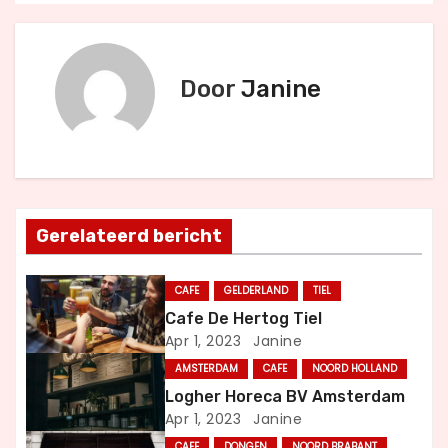
e
r
Door
Janine
i
c
h
Gerelateerd bericht
t
n
CAFE
GELDERLAND
TIEL
Cafe De Hertog Tiel
a
Apr 1, 2023
Janine
v
AMSTERDAM
CAFE
NOORD HOLLAND
Logher Horeca BV Amsterdam
i
Apr 1, 2023
Janine
CAFE
DONGEN
NOORD BRABANT