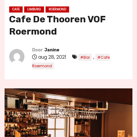
u
CAFE
LIMBURG
ROERMOND
d
Cafe De Thooren VOF
Roermond
Door
Janine
aug 28, 2021
,
#Bar
#Cafe
Roermond