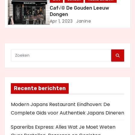
g
Caf√© De Gouden Leeuw
a
Dongen
Apr 1, 2023
Janine
t
i
e
Recente berichten
Modern Japans Restaurant Eindhoven: De
Complete Gids voor Authentiek Japans Dineren
Spareribs Express: Alles Wat Je Moet Weten