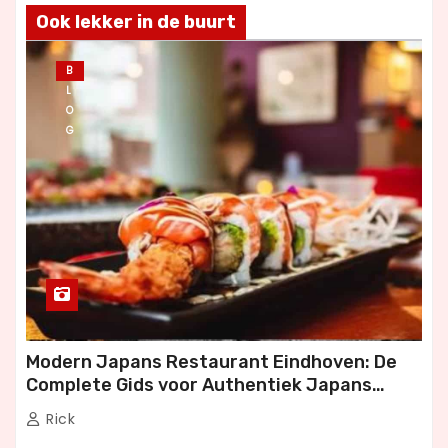
Ook lekker in de buurt
B
L
O
G
Modern Japans Restaurant Eindhoven: De
Complete Gids voor Authentiek Japans
Dineren
Rick