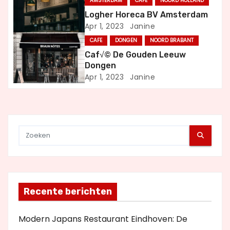
i
AMSTERDAM
CAFE
NOORD HOLLAND
Logher Horeca BV Amsterdam
g
Apr 1, 2023
Janine
CAFE
DONGEN
NOORD BRABANT
a
Caf√© De Gouden Leeuw
t
Dongen
Apr 1, 2023
Janine
i
e
Recente berichten
Modern Japans Restaurant Eindhoven: De