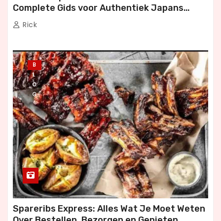
Complete Gids voor Authentiek Japans
Dineren
Rick
B
L
O
G
Spareribs Express: Alles Wat Je Moet Weten
Over Bestellen, Bezorgen en Genieten