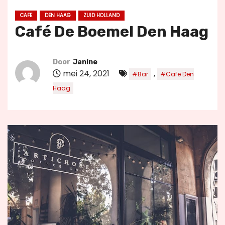
u
CAFE
DEN HAAG
ZUID HOLLAND
d
Café De Boemel Den Haag
Door
Janine
mei 24, 2021
,
#Bar
#Cafe Den
Haag