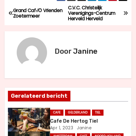
C.V.C. Christelijk
B
Grand Caf√© Vrienden
Verenigings-Centrum
Zoetermeer
Herveld Herveld
e
r
i
Door
Janine
c
h
t
Gerelateerd bericht
n
a
CAFE
GELDERLAND
TIEL
Cafe De Hertog Tiel
v
Apr 1, 2023
Janine