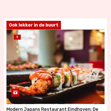
Ook lekker in de buurt
B
L
O
G
Modern Japans Restaurant Eindhoven: De