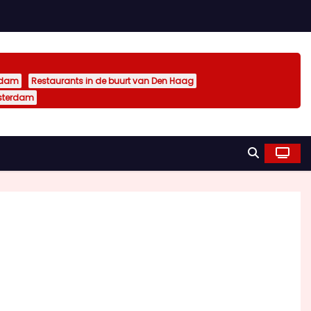
rdam
Restaurants in de buurt van Den Haag
sterdam