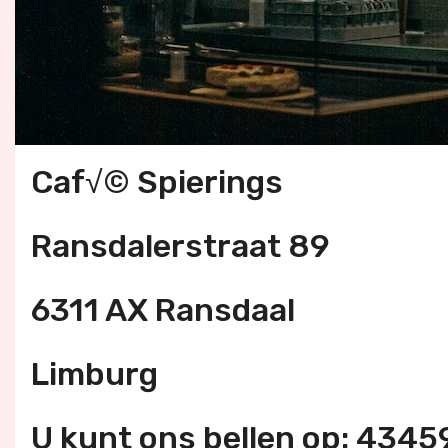
Caf√© Spierings
Ransdalerstraat 89
6311 AX Ransdaal
Limburg
U kunt ons bellen op: 434