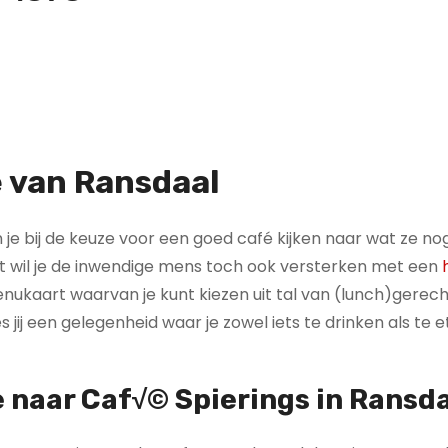
e van Ransdaal
 kun je bij de keuze voor een goed café kijken naar wat ze 
ent wil je de inwendige mens toch ook versterken met een
menukaart waarvan je kunt kiezen uit tal van (lunch)gerec
 jij een gelegenheid waar je zowel iets te drinken als te 
e naar Caf√© Spierings in Ransd