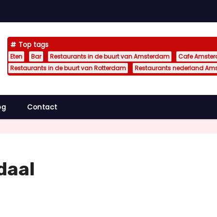
Top tags
Eten
Bar
Restaurants in de buurt van Amsterdam
Cafe Amste
Restaurants in de buurt van Rotterdam
Restaurants nederland Am
og
Contact
daal