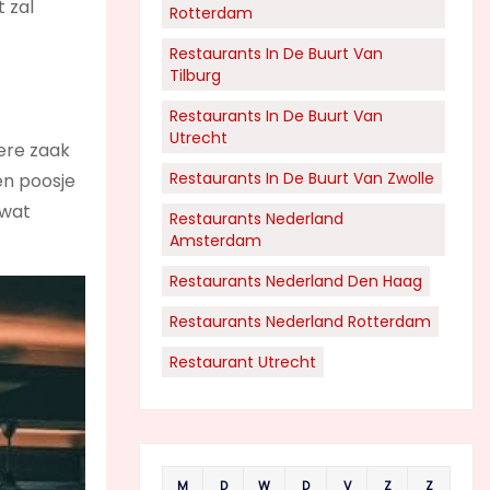
t zal
Rotterdam
Restaurants In De Buurt Van
Tilburg
Restaurants In De Buurt Van
Utrecht
ere zaak
Restaurants In De Buurt Van Zwolle
en poosje
 wat
Restaurants Nederland
Amsterdam
Restaurants Nederland Den Haag
Restaurants Nederland Rotterdam
Restaurant Utrecht
M
D
W
D
V
Z
Z