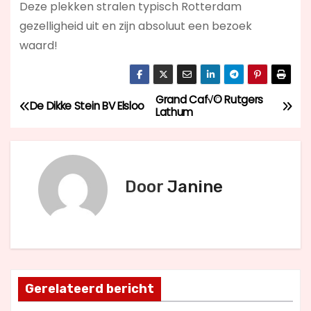
Deze plekken stralen typisch Rotterdam
gezelligheid uit en zijn absoluut een bezoek
waard!
Grand Caf√© Rutgers
B
De Dikke Stein BV Elsloo
Lathum
e
r
Door
Janine
i
c
h
t
Gerelateerd bericht