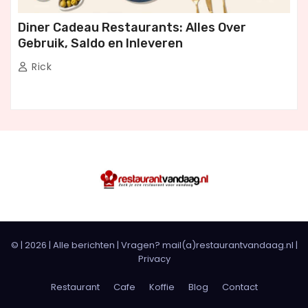
Diner Cadeau Restaurants: Alles Over
Gebruik, Saldo en Inleveren
Rick
© |
2026
|
Alle berichten
| Vragen? mail(a)restaurantvandaag.nl |
Privacy
Restaurant
Cafe
Koffie
Blog
Contact