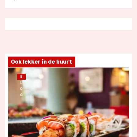
Ook lekker in de buurt
B
L
O
G