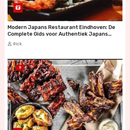
Modern Japans Restaurant Eindhoven: De
Complete Gids voor Authentiek Japans
Dineren
Rick
B
L
O
G