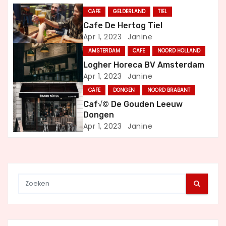
n
CAFE
GELDERLAND
TIEL
a
Cafe De Hertog Tiel
Apr 1, 2023
Janine
v
AMSTERDAM
CAFE
NOORD HOLLAND
i
Logher Horeca BV Amsterdam
Apr 1, 2023
Janine
g
CAFE
DONGEN
NOORD BRABANT
a
Caf√© De Gouden Leeuw
Dongen
t
Apr 1, 2023
Janine
i
e