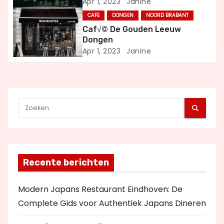
Apr 1, 2023
Janine
g
CAFE
DONGEN
NOORD BRABANT
a
Caf√© De Gouden Leeuw
Dongen
t
Apr 1, 2023
Janine
i
e
Recente berichten
Modern Japans Restaurant Eindhoven: De
Complete Gids voor Authentiek Japans Dineren