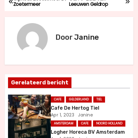
B
Zoetermeer
Leeuwen Geldrop
e
r
Door
Janine
i
c
h
t
Gerelateerd bericht
n
CAFE
GELDERLAND
TIEL
a
Cafe De Hertog Tiel
Apr 1, 2023
Janine
v
AMSTERDAM
CAFE
NOORD HOLLAND
i
Logher Horeca BV Amsterdam