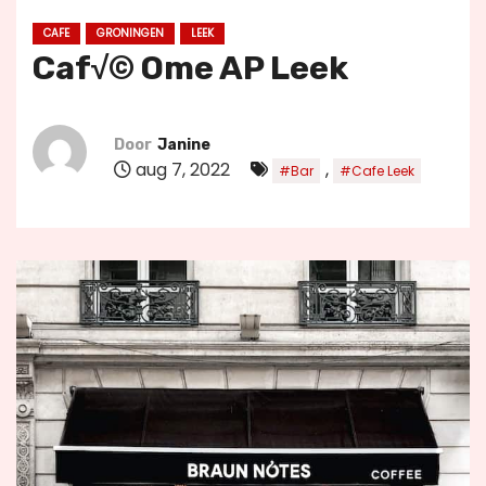
u
CAFE
GRONINGEN
LEEK
d
Caf√© Ome AP Leek
Door
Janine
aug 7, 2022
,
#Bar
#Cafe Leek