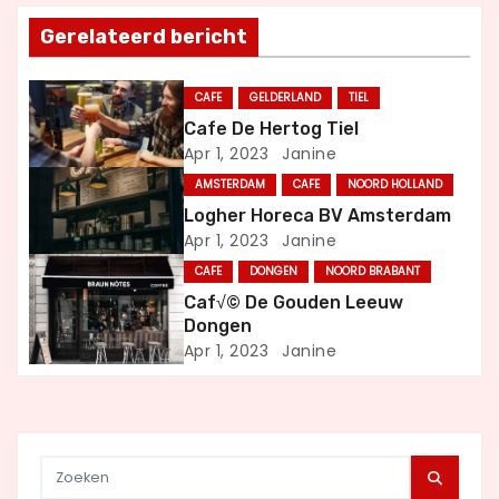
h
Gerelateerd bericht
t
n
CAFE
GELDERLAND
TIEL
Cafe De Hertog Tiel
a
Apr 1, 2023
Janine
v
AMSTERDAM
CAFE
NOORD HOLLAND
Logher Horeca BV Amsterdam
i
Apr 1, 2023
Janine
g
CAFE
DONGEN
NOORD BRABANT
Caf√© De Gouden Leeuw
a
Dongen
Apr 1, 2023
Janine
t
i
e