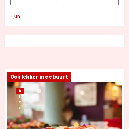
« jun
Ook lekker in de buurt
B
L
O
G