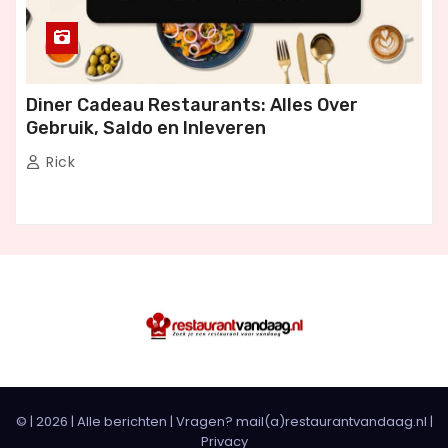
Diner Cadeau Restaurants: Alles Over
Gebruik, Saldo en Inleveren
Rick
© |
2026
|
Alle berichten
| Vragen? mail(a)restaurantvandaag.nl |
Privacy