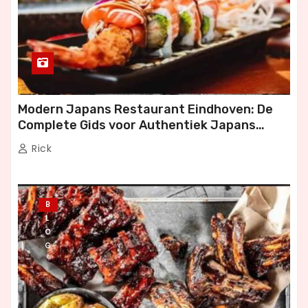
Modern Japans Restaurant Eindhoven: De
Complete Gids voor Authentiek Japans
Dineren
Rick
B
L
O
G