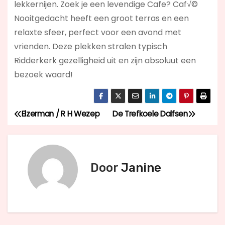
lekkernijen. Zoek je een levendige Cafe? Caf√©
Nooitgedacht
heeft een groot terras en een
relaxte sfeer, perfect voor een avond met
vrienden. Deze plekken stralen typisch
Ridderkerk gezelligheid uit en zijn absoluut een
bezoek waard!
Elzerman / R H Wezep
De Trefkoele Dalfsen
B
e
r
Door
Janine
i
c